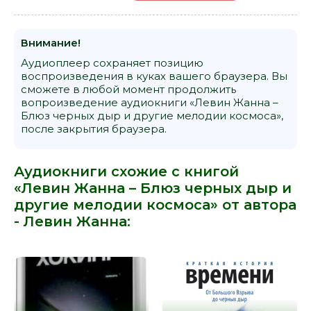
13-glava-13-rasjomon-1
14-glava-14-llo-1
Внимание!
15-glava-15-peshherka-na-ulice-figeroa-1
Аудиоплеер сохраняет позицию
16-glava-16-v-ozhidanii-voln-1
воспроизведения в куках вашего браузера. Вы
сможете в любой момент продолжить
17-ehpilog-1
вопроизведение аудиокниги «Левин Жанна –
Блюз черных дыр и другие мелодии космоса»,
после закрытия браузера.
Аудиокниги схожие с книгой
«Левин Жанна – Блюз черных дыр и
другие мелодии космоса» от автора
-
Левин Жанна
: