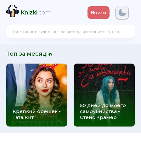
Knizki
.com
Войти
Топ за месяц!🔥
50 дней до моего
Крепкий орешек -
самоубийства -
Тата Кит
Стейс Крамер