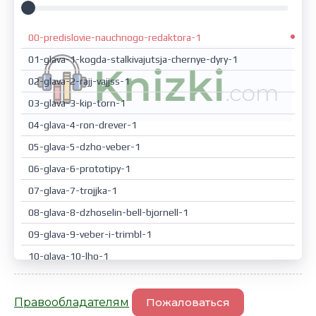
00-predislovie-nauchnogo-redaktora-1
01-glava-1-kogda-stalkivajutsja-chernye-dyry-1
02-glava-2-rajj-vajjss-1
03-glava-3-kip-torn-1
04-glava-4-ron-drever-1
05-glava-5-dzho-veber-1
06-glava-6-prototipy-1
07-glava-7-trojjka-1
08-glava-8-dzhoselin-bell-bjornell-1
09-glava-9-veber-i-trimbl-1
10-glava-10-lho-1
11-glava-11-skank-uorks-1
12-glava-12-pari-1
Правообладателям
Пожаловаться