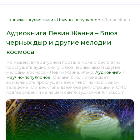
Книжки
»
Аудиокниги
»
Научно-популярное
» Левин Жанна – Блюз черных дыр и другие мелодии космоса 📕 - Книга онлайн бесплатно
Аудиокнига Левин Жанна – Блюз
черных дыр и другие мелодии
космоса
На нашем литературном портале можно бесплатно
прослушать аудио книгу Блюз черных дыр и другие
мелодии космоса - Левин Жанна. Жанр:
Аудиокниги
/
Научно-популярное
. Онлайн библиотека дает
возможность прослушать весь текст на мобильном
телефоне или десктопе даже без регистрации и СМС
подтверждения на нашем сайте аудиокниг knizki.com.