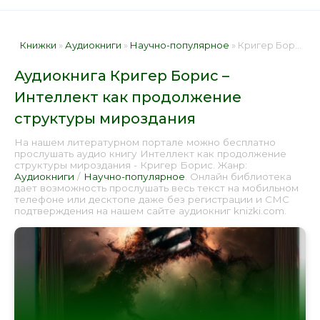
Книжки
»
Аудиокниги
»
Научно-популярное
» Кригер Борис – Интеллект как продолжение структуры мироздания 📕 - Книга онлайн бесплатно
Аудиокнига Кригер Борис –
Интеллект как продолжение
структуры мироздания
На нашем литературном портале можно бесплатно
прослушать аудио книгу Интеллект как продолжение
структуры мироздания - Кригер Борис. Жанр:
Аудиокниги
/
Научно-популярное
. Онлайн библиотека
дает возможность прослушать весь текст на мобильном
телефоне или десктопе даже без регистрации и СМС
подтверждения на нашем сайте аудиокниг knizki.com.