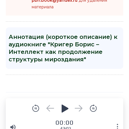
pbn.book@yandex.ru
для удаления
материала
Аннотация (короткое описание) к
аудиокниге "Кригер Борис –
Интеллект как продолжение
структуры мироздания"
00:00
43:02