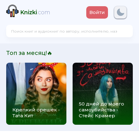
Knizki
.com
Войти
Топ за месяц!🔥
50 дней до моего
Крепкий орешек -
самоубийства -
Тата Кит
Стейс Крамер