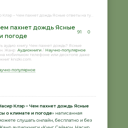
 дождь Ясные ответы на туманные вопросы о климате и погоде 📕 - Книга онлайн бесплатно
Чем пахнет дождь Ясные
91
0
и погоде
ь аудио книгу Чем пахнет дождь? Ясные
н. Жанр:
Аудиокниги
/
Научно-популярное
.
 на мобильном телефоне или десктопе даже
ниг knizki.com.
аучно-популярное
Насир Клэр – Чем пахнет дождь Ясные
сы о климате и погоде
» написанная
ожете слушать онлайн, бесплатно и без
. Жанр аудиокниги «Кинг Саймон, Насир