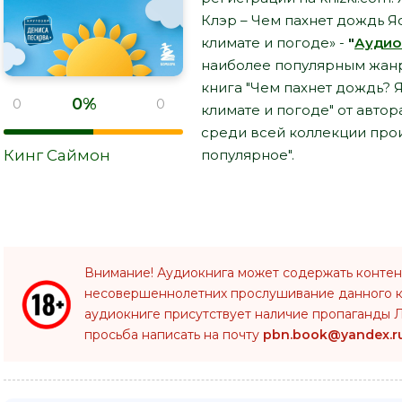
Клэр – Чем пахнет дождь Я
климате и погоде» -
"
Аудио
наиболее популярным жанр
книга "Чем пахнет дождь? 
0%
0
0
климате и погоде" от авто
среди всей коллекции про
Кинг Саймон
популярное".
Внимание! Аудиокнига может содержать контен
несовершеннолетних прослушивание данного 
аудиокниге присутствует наличие пропаганды Л
просьба написать на почту
pbn.book@yandex.r