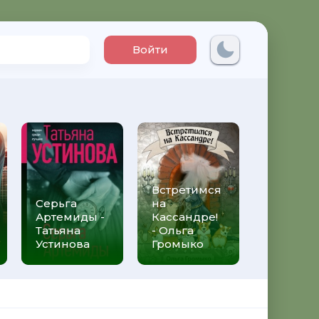
Войти
Встретимся
Три мет
Серьга
на
над неб
Артемиды -
Кассандре!
Трижды 
Татьяна
- Ольга
Федери
Устинова
Громыко
Моччиа