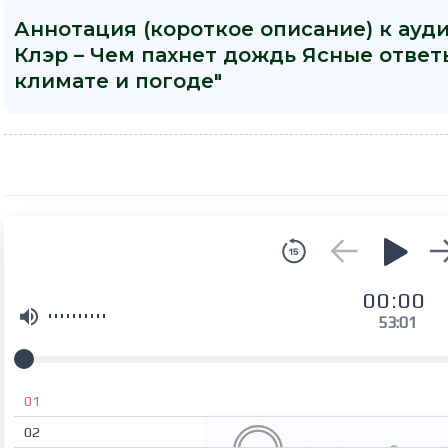
Аннотация (короткое описание) к ауд
Клэр – Чем пахнет дождь Ясные ответ
климате и погоде"
00:00
53:01
01
02