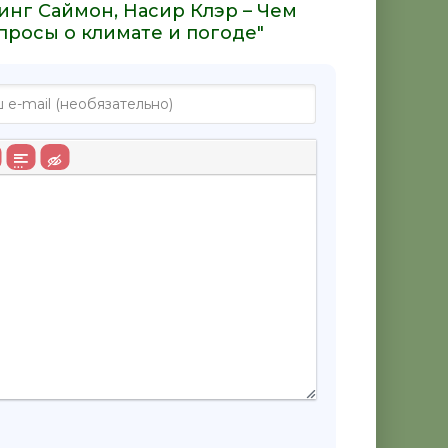
инг Саймон, Насир Клэр – Чем
просы о климате и погоде"