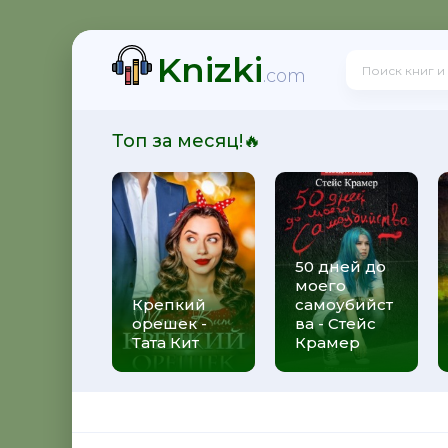
Knizki
остые истины, или ключи к смыслу жизни
.com
Топ за месяц!🔥
нное сновидение за 7 дней. Курс
50 дней до
моего
ия квантовой физики
Крепкий
самоубийст
орешек -
ва - Стейс
Тата Кит
Крамер
ог подумать! Как мозг заставляет нас делать глупости