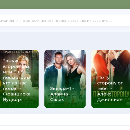
Замуж
второй раз,
или Ещё
посмотрим,
По ту
кто из нас
сторону от
попал! -
Звезда+1 -
тебя -
Франциска
Алайна
Алекс
Вудворт
Салах
Джиллиан