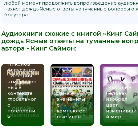
любой момент продолжить вопроизведение аудиокни
пахнет дождь Ясные ответы на туманные вопросы о к
браузера.
Аудиокниги схожие с книгой «Кинг Сай
дождь Ясные ответы на туманные вопр
автора -
Кинг Саймон
:
Никонов
Александр
Гарфилд
- История
Саймон -
отморожен
Паркин
Пурпурный
ных в
Саймон -
. Как один
контексте
Самые
человек
глобальног
знамениты
изобрел
о
е
цвет,
потеплени
компьютер
изменивши
я
ные игры
й мир