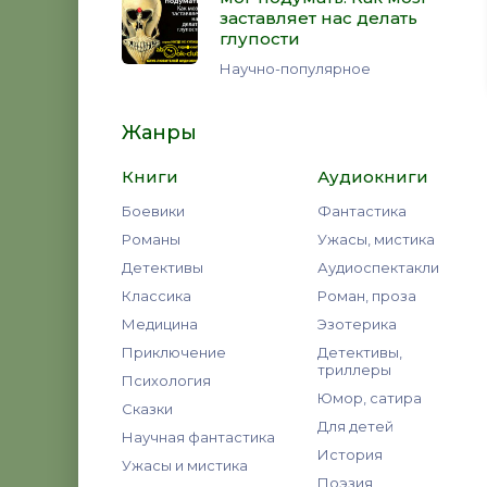
заставляет нас делать
глупости
Научно-популярное
Жанры
Книги
Аудиокниги
Боевики
Фантастика
Романы
Ужасы, мистика
Детективы
Аудиоспектакли
Классика
Роман, проза
Медицина
Эзотерика
Приключение
Детективы,
триллеры
Психология
Юмор, сатира
Сказки
Для детей
Научная фантастика
История
Ужасы и мистика
Поэзия