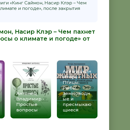
ги «Кинг Саймон, Насир Клэр – Чем
лимате и погоде», после закрытия
мон, Насир Клэр – Чем пахнет
осы о климате и погоде» от
Акимушкин
Игорь -
Птицы.
Рыбы.
Антонец
Земноводн
Владимир -
ые и
Простые
пресмыкаю
вопросы
щиеся