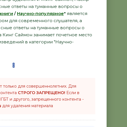
сные ответы на туманные вопросы о
книги
/
Научно-популярное
"
является
ом для современного слушателя, а
Ясные ответы на туманные вопросы о
ра Кинг Саймон занимает почетное место
изведений в категории "Научно-
т только для совершеннолетних. Для
контента
СТРОГО ЗАПРЕЩЕНО!
Если в
ГБТ и другого, запрещенного контента -
u
для удаления материала