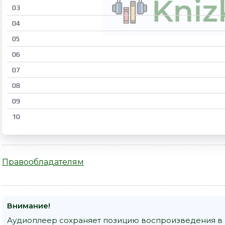
03
04
05
06
07
08
09
10
Правообладателям
Внимание!
Аудиоплеер сохраняет позицию воспроизведения в к