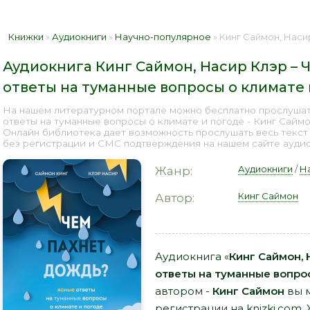
Книжки
»
Аудиокниги
»
Научно-популярное
» Кинг Саймон, Насир Клэр – Чем пахнет
Аудиокнига Кинг Саймон, Насир Клэр – 
ответы на туманные вопросы о климате 
На нашем литературном портале можно бесплатно прослушат
ответы на туманные вопросы о климате и погоде - Кинг Саймо
Онлайн библиотека дает возможность прослушать весь текст
без регистрации и СМС подтверждения на нашем сайте аудиок
Аудиокниги
/
Н
Жанр:
Кинг Саймон
Автор:
Аудиокнига «
Кинг Саймон, 
ответы на туманные вопро
автором -
Кинг Саймон
вы м
регистрации на knizki.com