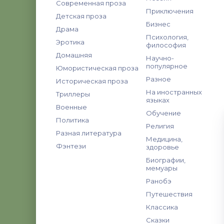
Современная проза
Приключения
Детская проза
Бизнес
Драма
Психология,
Эротика
философия
Домашняя
Научно-
популярное
Юмористическая проза
Разное
Историческая проза
На иностранных
Триллеры
языках
Военные
Обучение
Политика
Религия
Разная литература
Медицина,
Фэнтези
здоровье
Биографии,
мемуары
Ранобэ
Путешествия
Классика
Сказки