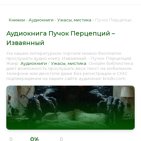
Книжки
»
Аудиокниги
»
Ужасы, мистика
» Пучок Перцепций – Изваянный 📕 - Книга онлайн бесплатно
Аудиокнига Пучок Перцепций –
Изваянный
На нашем литературном портале можно бесплатно
прослушать аудио книгу Изваянный - Пучок Перцепций.
Жанр:
Аудиокниги
/
Ужасы, мистика
. Онлайн библиотека
дает возможность прослушать весь текст на мобильном
телефоне или десктопе даже без регистрации и СМС
подтверждения на нашем сайте аудиокниг knizki.com.
0%
0
0