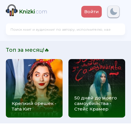
Knizki
.com
Войти
Топ за месяц!🔥
50 дней до моего
Крепкий орешек -
самоубийства -
Тата Кит
Стейс Крамер