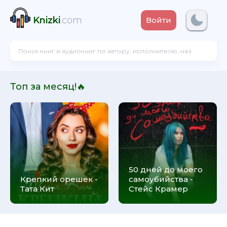
Knizki
.com
Войти
Топ за месяц!🔥
50 дней до моего
Крепкий орешек -
самоубийства -
Тата Кит
Стейс Крамер