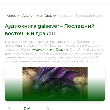
Книжки
»
Аудиокниги
»
Сказки
» gaisever – Последний восточный дракон 📕 - Книга онлайн бесплатно
Аудиокнига gaisever – Последний
восточный дракон
На нашем литературном портале можно бесплатно
прослушать аудио книгу Последний восточный дракон -
gaisever. Жанр:
Аудиокниги
/
Сказки
. Онлайн библиотека
дает возможность прослушать весь текст на мобильном
телефоне или десктопе даже без регистрации и СМС
подтверждения на нашем сайте аудиокниг knizki.com.
0%
0
0