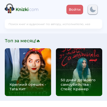
Knizki
.com
Войти
Топ за месяц!🔥
50 дней до моего
Крепкий орешек -
самоубийства -
Тата Кит
Стейс Крамер