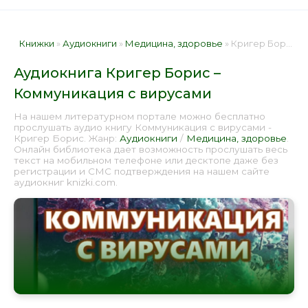
Книжки
»
Аудиокниги
»
Медицина, здоровье
» Кригер Борис – Коммуникация с вирусами 📕 - Книга онлайн бесплатно
Аудиокнига Кригер Борис –
Коммуникация с вирусами
На нашем литературном портале можно бесплатно
прослушать аудио книгу Коммуникация с вирусами -
Кригер Борис. Жанр:
Аудиокниги
/
Медицина, здоровье
.
Онлайн библиотека дает возможность прослушать весь
текст на мобильном телефоне или десктопе даже без
регистрации и СМС подтверждения на нашем сайте
аудиокниг knizki.com.