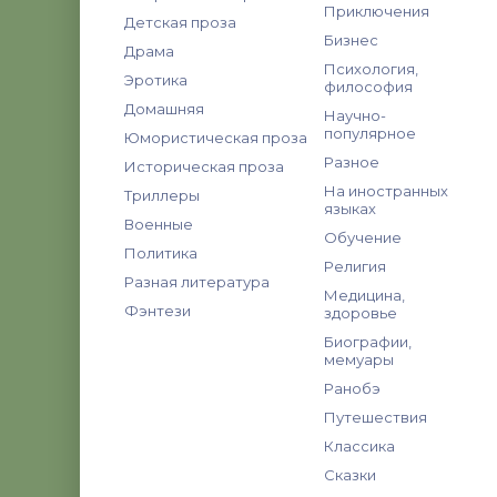
Приключения
Детская проза
Бизнес
Драма
Психология,
Эротика
философия
Домашняя
Научно-
популярное
Юмористическая проза
Разное
Историческая проза
На иностранных
Триллеры
языках
Военные
Обучение
Политика
Религия
Разная литература
Медицина,
Фэнтези
здоровье
Биографии,
мемуары
Ранобэ
Путешествия
Классика
Сказки