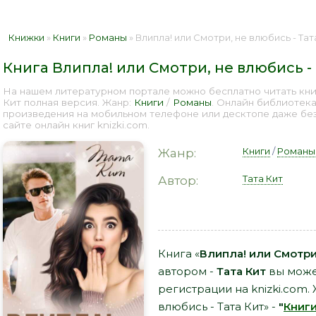
Книжки
»
Книги
»
Романы
» Влипла! или Смотри, не влюбись - Тат
Книга Влипла! или Смотри, не влюбись -
На нашем литературном портале можно бесплатно читать книгу
Кит полная версия. Жанр:
Книги
/
Романы
. Онлайн библиотека
произведения на мобильном телефоне или десктопе даже бе
сайте онлайн книг knizki.com.
Книги
/
Романы
Жанр:
Тата Кит
Автор:
Книга «
Влипла! или Смотри,
автором -
Тата Кит
вы может
регистрации на knizki.com.
влюбись - Тата Кит» -
"
Книг