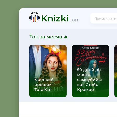
Knizki
ит
.com
Топ за месяц!🔥
50 дней до
моего
 Алекс Джиллиан
Крепкий
самоубийст
орешек -
ва - Стейс
Тата Кит
Крамер
рижды ты - Федерико Моччиа