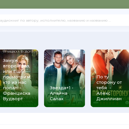
Замуж
второй раз,
или Ещё
посмотрим,
По ту
кто из нас
сторону от
попал! -
Звезда+1 -
тебя -
Франциска
Алайна
Алекс
Вудворт
Салах
Джиллиан