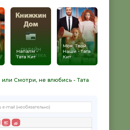
Моя. Твой.
Напалм -
Наши - Тата
Тата Кит
Кит
 или Смотри, не влюбись - Тата