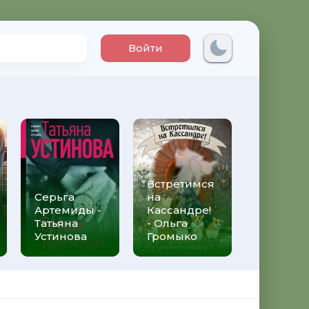
Войти
Встретимся
Три мет
Серьга
на
над неб
Артемиды -
Кассандре!
Трижды 
Татьяна
- Ольга
Федери
Устинова
Громыко
Моччиа