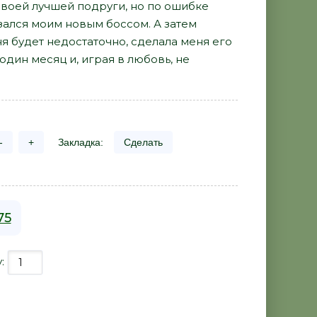
своей лучшей подруги, но по ошибке
зался моим новым боссом. А затем
ня будет недостаточно, сделала меня его
дин месяц и, играя в любовь, не
-
+
Закладка:
Сделать
75
у: