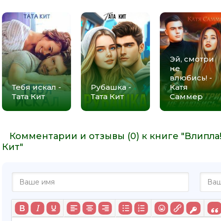
Эй, смотри
не
влюбись! -
Тебя искал -
Рубашка -
Катя
Тата Кит
Тата Кит
Саммер
Комментарии и отзывы (0) к книге "Влипла!
Кит"