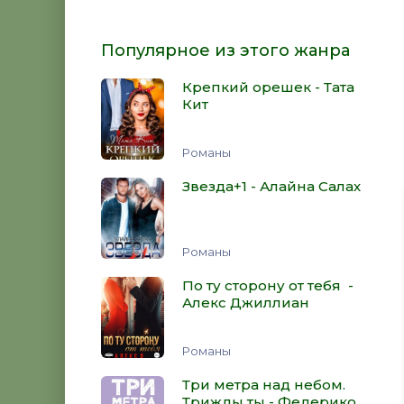
Популярное из этого жанра
Крепкий орешек - Тата
Кит
Романы
Звезда+1 - Алайна Салах
Романы
По ту сторону от тебя -
Алекс Джиллиан
Романы
Три метра над небом.
Трижды ты - Федерико