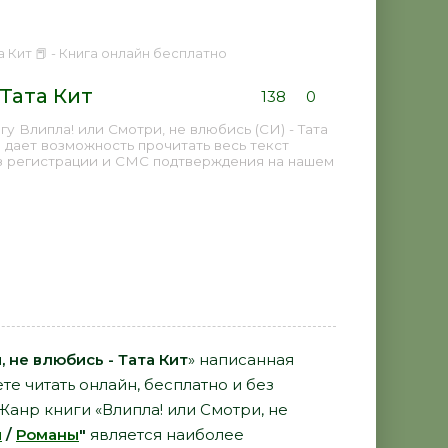
а Кит 📕 - Книга онлайн бесплатно
 Тата Кит
138
0
 Влипла! или Смотри, не влюбись (СИ) - Тата
 дает возможность прочитать весь текст
з регистрации и СМС подтверждения на нашем
 не влюбись - Тата Кит
» написанная
е читать онлайн, бесплатно и без
 Жанр книги «Влипла! или Смотри, не
и
/
Романы
"
является наиболее