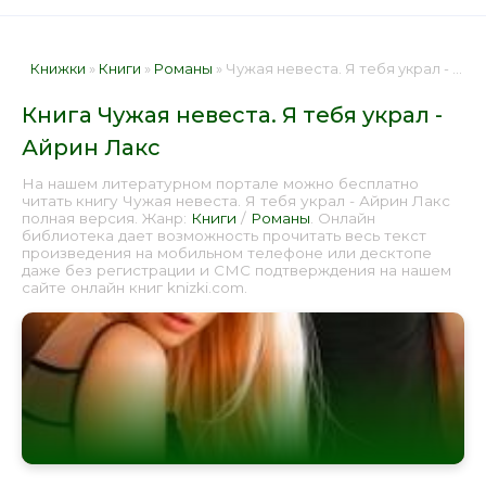
Книжки
»
Книги
»
Романы
» Чужая невеста. Я тебя украл - Айрин Лакс 📕 - Книга онлайн бесплатно
Книга Чужая невеста. Я тебя украл -
Айрин Лакс
На нашем литературном портале можно бесплатно
читать книгу Чужая невеста. Я тебя украл - Айрин Лакс
полная версия. Жанр:
Книги
/
Романы
. Онлайн
библиотека дает возможность прочитать весь текст
произведения на мобильном телефоне или десктопе
даже без регистрации и СМС подтверждения на нашем
сайте онлайн книг knizki.com.