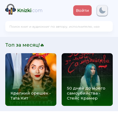
Knizki
.com
Войти
Топ за месяц!🔥
50 дней до моего
Крепкий орешек -
самоубийства -
Тата Кит
Стейс Крамер