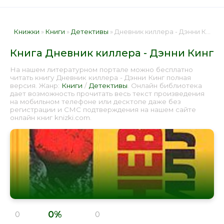
Книжки
»
Книги
»
Детективы
» Дневник киллера - Дэнни Кинг 📕 - Книга онлайн бесплатно
Книга Дневник киллера - Дэнни Кинг
На нашем литературном портале можно бесплатно
читать книгу Дневник киллера - Дэнни Кинг полная
версия. Жанр:
Книги
/
Детективы
. Онлайн библиотека
дает возможность прочитать весь текст произведения
на мобильном телефоне или десктопе даже без
регистрации и СМС подтверждения на нашем сайте
онлайн книг knizki.com.
0%
0
0