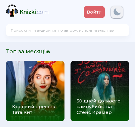
Knizki
.com
Войти
Топ за месяц!🔥
50 дней до моего
Крепкий орешек -
самоубийства -
Тата Кит
Стейс Крамер