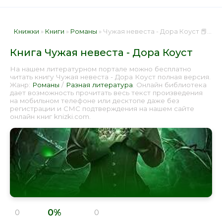
Книжки
»
Книги
»
Романы
» Чужая невеста - Дора Коуст 📕 - Книга онлайн бесплатно
Книга Чужая невеста - Дора Коуст
На нашем литературном портале можно бесплатно
читать книгу Чужая невеста - Дора Коуст полная версия.
Жанр:
Романы
/
Разная литература
. Онлайн библиотека
дает возможность прочитать весь текст произведения
на мобильном телефоне или десктопе даже без
регистрации и СМС подтверждения на нашем сайте
онлайн книг knizki.com.
0%
0
0