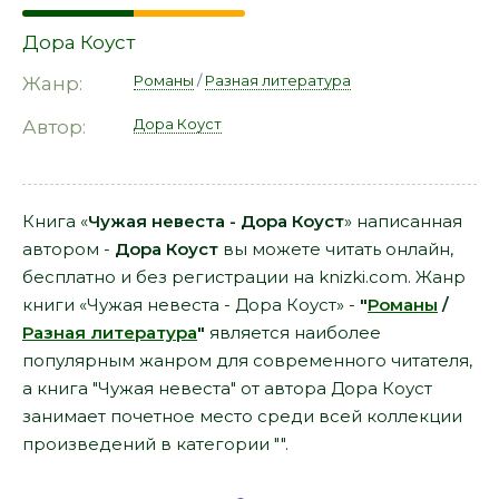
Дора Коуст
Романы
/
Разная литература
Жанр:
Дора Коуст
Автор:
Книга «
Чужая невеста - Дора Коуст
» написанная
автором -
Дора Коуст
вы можете читать онлайн,
бесплатно и без регистрации на knizki.com. Жанр
книги «Чужая невеста - Дора Коуст» -
"
Романы
/
Разная литература
"
является наиболее
популярным жанром для современного читателя,
а книга "Чужая невеста" от автора Дора Коуст
занимает почетное место среди всей коллекции
произведений в категории "".