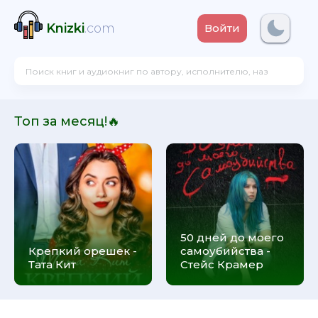
Knizki
.com
Войти
Топ за месяц!🔥
50 дней до моего
Крепкий орешек -
самоубийства -
Тата Кит
Стейс Крамер