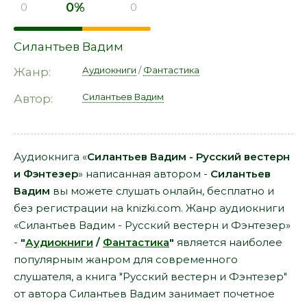
0%
0
0
Силантьев Вадим
Аудиокниги
/
Фантастика
Жанр:
Силантьев Вадим
Автор:
Аудиокнига «
Силантьев Вадим - Русский вестерн
и Фэнтезер
» написанная автором -
Силантьев
Вадим
вы можете слушать онлайн, бесплатно и
без регистрации на knizki.com. Жанр аудиокниги
«Силантьев Вадим - Русский вестерн и Фэнтезер»
-
"
Аудиокниги
/
Фантастика
"
является наиболее
популярным жанром для современного
слушателя, а книга "Русский вестерн и Фэнтезер"
от автора Силантьев Вадим занимает почетное