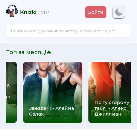
Knizki
.com
Войти
Топ за месяц!🔥
По ту сторону от
тебя - Алекс
Серьга Артемиды
Джиллиан
- Татьяна Устинова