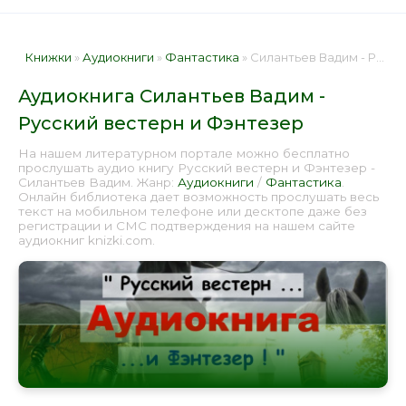
Книжки
»
Аудиокниги
»
Фантастика
» Силантьев Вадим - Русский вестерн и Фэнтезер 📕 - Книга онлайн бесплатно
Аудиокнига Силантьев Вадим -
Русский вестерн и Фэнтезер
На нашем литературном портале можно бесплатно
прослушать аудио книгу Русский вестерн и Фэнтезер -
Силантьев Вадим. Жанр:
Аудиокниги
/
Фантастика
.
Онлайн библиотека дает возможность прослушать весь
текст на мобильном телефоне или десктопе даже без
регистрации и СМС подтверждения на нашем сайте
аудиокниг knizki.com.