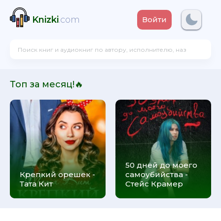
Knizki
.com
Войти
Топ за месяц!🔥
50 дней до моего
Крепкий орешек -
самоубийства -
Тата Кит
Стейс Крамер