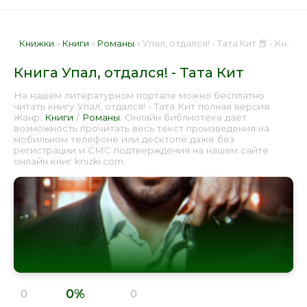
Книжки
»
Книги
»
Романы
» Упал, отдался! - Тата Кит 📕 - Книга онлайн бесплатно
Книга Упал, отдался! - Тата Кит
На нашем литературном портале можно бесплатно
читать книгу Упал, отдался! - Тата Кит полная версия.
Жанр:
Книги
/
Романы
. Онлайн библиотека дает
возможность прочитать весь текст произведения на
мобильном телефоне или десктопе даже без
регистрации и СМС подтверждения на нашем сайте
онлайн книг knizki.com.
0%
0
0