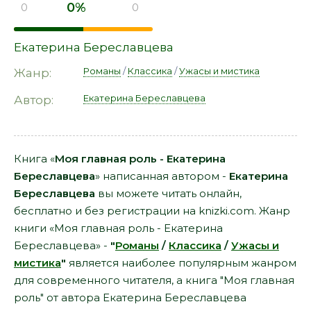
0%
0
0
Екатерина Береславцева
Романы
/
Классика
/
Ужасы и мистика
Жанр:
Екатерина Береславцева
Автор:
Книга «
Моя главная роль - Екатерина
Береславцева
» написанная автором -
Екатерина
Береславцева
вы можете читать онлайн,
бесплатно и без регистрации на knizki.com. Жанр
книги «Моя главная роль - Екатерина
Береславцева» -
"
Романы
/
Классика
/
Ужасы и
мистика
"
является наиболее популярным жанром
для современного читателя, а книга "Моя главная
роль" от автора Екатерина Береславцева