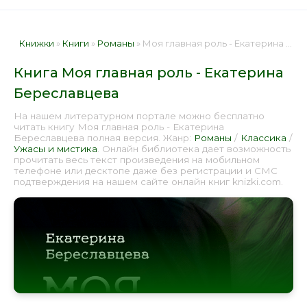
Книжки
»
Книги
»
Романы
» Моя главная роль - Екатерина Береславцева 📕 - Книга онлайн бесплатно
Книга Моя главная роль - Екатерина
Береславцева
На нашем литературном портале можно бесплатно
читать книгу Моя главная роль - Екатерина
Береславцева полная версия. Жанр:
Романы
/
Классика
/
Ужасы и мистика
. Онлайн библиотека дает возможность
прочитать весь текст произведения на мобильном
телефоне или десктопе даже без регистрации и СМС
подтверждения на нашем сайте онлайн книг knizki.com.