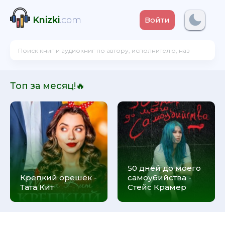
Knizki
.com
Войти
Топ за месяц!🔥
50 дней до моего
Крепкий орешек -
самоубийства -
Тата Кит
Стейс Крамер