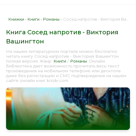
Книжки
»
Книги
»
Романы
» Сосед напротив - Виктория Вашингтон 📕 - Книга онлайн бесплатно
Книга Сосед напротив - Виктория
Вашингтон
На нашем литературном портале можно бесплатно
читать книгу Сосед напротив - Виктория Вашингтон
полная версия. Жанр:
Книги
/
Романы
. Онлайн
библиотека дает возможность прочитать весь текст
произведения на мобильном телефоне или десктопе
даже без регистрации и СМС подтверждения на нашем
сайте онлайн книг knizki.com.