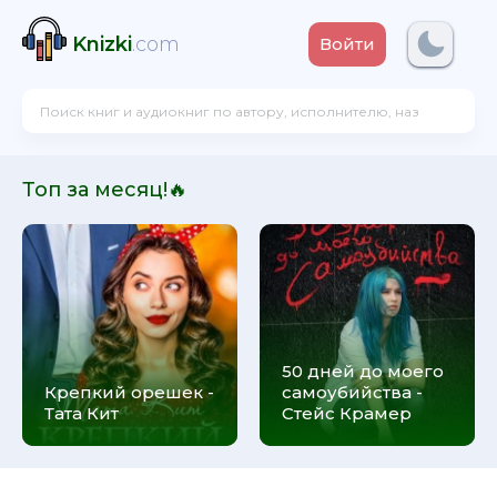
Knizki
.com
Войти
Топ за месяц!🔥
50 дней до моего
Крепкий орешек -
самоубийства -
Тата Кит
Стейс Крамер