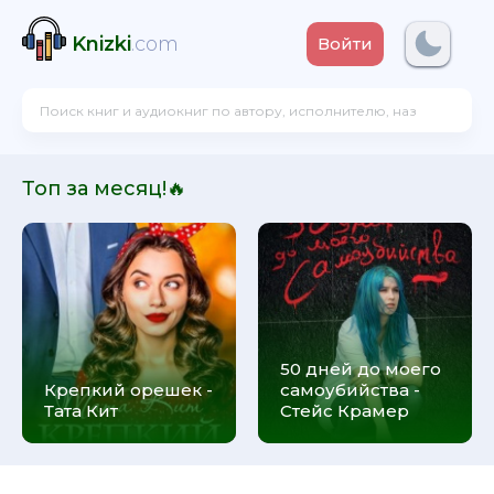
Knizki
.com
Войти
Топ за месяц!🔥
50 дней до моего
Крепкий орешек -
самоубийства -
Тата Кит
Стейс Крамер