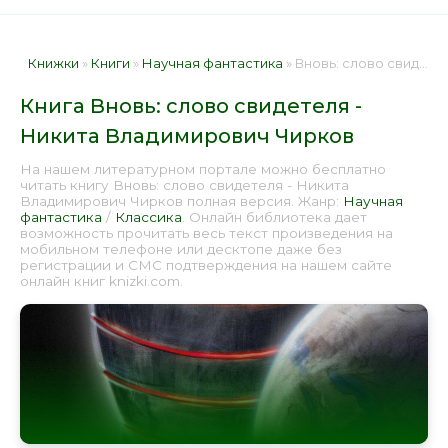
Книжки
»
Книги
»
Научная фантастика
» Вновь: слово свидетеля - Никита Владимирович Чирков 📕 - Книга онлайн бесплатно
Книга Вновь: слово свидетеля -
Никита Владимирович Чирков
На нашем литературном портале можно бесплатно
читать книгу Вновь: слово свидетеля - Никита
Владимирович Чирков полная версия. Жанр:
Научная
фантастика
/
Классика
. Онлайн библиотека дает
возможность прочитать весь текст произведения на
мобильном телефоне или десктопе даже без
регистрации и СМС подтверждения на нашем сайте
онлайн книг knizki.com.