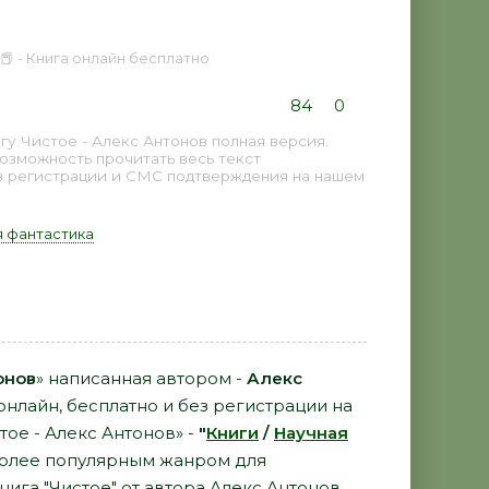
📕 - Книга онлайн бесплатно
84
0
у Чистое - Алекс Антонов полная версия.
возможность прочитать весь текст
з регистрации и СМС подтверждения на нашем
 фантастика
онов
» написанная автором -
Алекс
онлайн, бесплатно и без регистрации на
тое - Алекс Антонов» -
"
Книги
/
Научная
более популярным жанром для
нига "Чистое" от автора Алекс Антонов