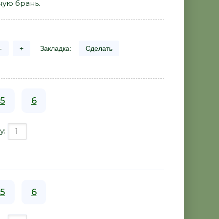
ную брань.
-
+
Закладка:
Сделать
5
6
у:
5
6