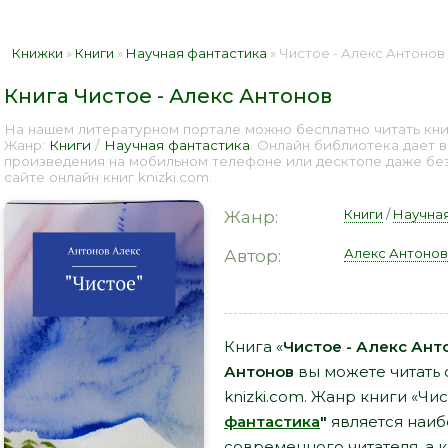
Книжки
»
Книги
»
Научная фантастика
» Чистое - Алекс Антонов 
Книга Чистое - Алекс Антонов
На нашем литературном портале можно бесплатно читать книг
Жанр:
Книги
/
Научная фантастика
. Онлайн библиотека дает 
произведения на мобильном телефоне или десктопе даже бе
сайте онлайн книг knizki.com.
Книги
/
Научная
Жанр:
Алекс Антонов
Автор:
Книга «
Чистое - Алекс Ант
Антонов
вы можете читать 
knizki.com. Жанр книги «Чис
фантастика
"
является наи
современного читателя, а к