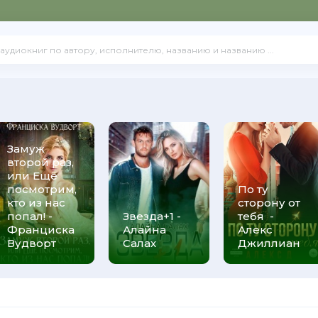
Замуж
второй раз,
или Ещё
посмотрим,
По ту
кто из нас
сторону от
попал! -
Звезда+1 -
тебя -
Франциска
Алайна
Алекс
Вудворт
Салах
Джиллиан