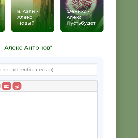
8. Аэли -
Феникс -
Алекс
Алекс
Новый
Пустьбудет
 - Алекс Антонов"