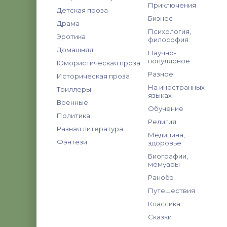
Приключения
Детская проза
Бизнес
Драма
Психология,
Эротика
философия
Домашняя
Научно-
популярное
Юмористическая проза
Разное
Историческая проза
На иностранных
Триллеры
языках
Военные
Обучение
Политика
Религия
Разная литература
Медицина,
Фэнтези
здоровье
Биографии,
мемуары
Ранобэ
Путешествия
Классика
Сказки