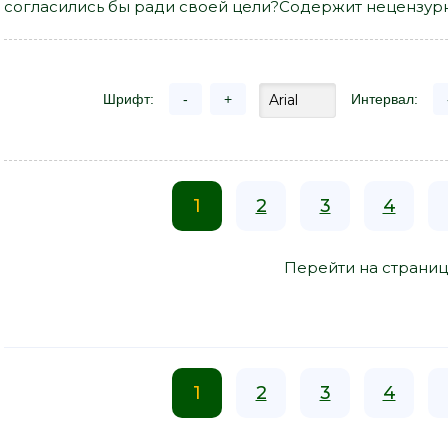
согласились бы ради своей цели?Содержит нецензур
Шрифт:
-
+
Интервал:
1
2
3
4
Перейти на страниц
1
2
3
4