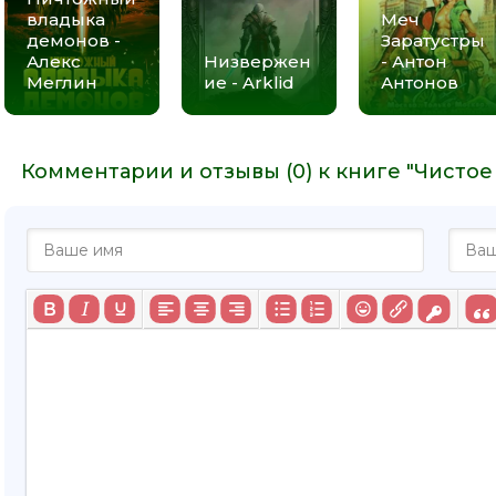
владыка
Меч
демонов -
Заратустры
Алекс
Низвержен
- Антон
Меглин
ие - Arklid
Антонов
Комментарии и отзывы (0) к книге "Чистое