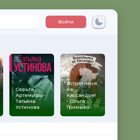
Войти
Встретимся
Три мет
Серьга
на
над неб
Артемиды -
Кассандре!
Трижды 
Татьяна
- Ольга
Федери
Устинова
Громыко
Моччиа