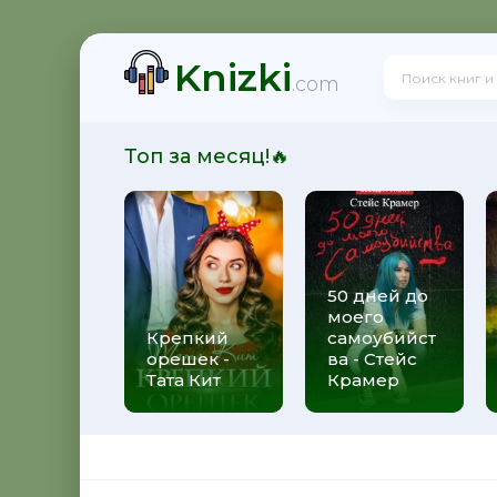
Knizki
! - Ольга Громыко
.com
Топ за месяц!🔥
рсон Петерсен
50 дней до
моего
 Макс Глебов
Крепкий
самоубийст
орешек -
ва - Стейс
Тата Кит
Крамер
гей Лукьяненко