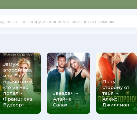
Замуж
второй раз,
или Ещё
посмотрим,
По ту
кто из нас
сторону от
попал! -
Звезда+1 -
тебя -
Франциска
Алайна
Алекс
Вудворт
Салах
Джиллиан