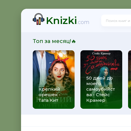
Knizki
 и её мужья
.com
Топ за месяц!🔥
вятого Патрика
50 дней до
моего
ь
Крепкий
самоубийст
орешек -
ва - Стейс
Тата Кит
Крамер
 рюкзаком