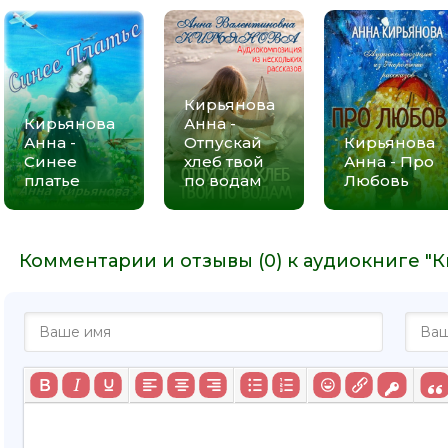
Кирьянова
Кирьянова
Анна -
Анна -
Отпускай
Кирьянова
Синее
хлеб твой
Анна - Про
платье
по водам
Любовь
Комментарии и отзывы (0) к аудиокниге "К