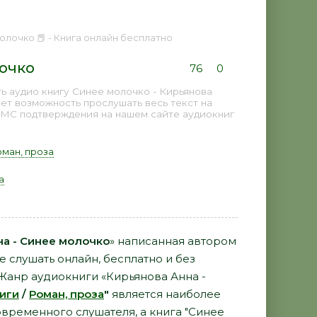
олочко 📕 - Книга онлайн бесплатно
лочко
76
0
 аудио книгу Синее молочко - Кирьянова
ает возможность прослушать весь текст на
СМС подтверждения на нашем сайте аудиокниг
оман, проза
а
на - Синее молочко
» написанная автором
 слушать онлайн, бесплатно и без
 Жанр аудиокниги «Кирьянова Анна -
иги
/
Роман, проза
"
является наиболее
временного слушателя, а книга "Синее