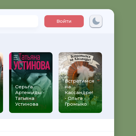
Войти
Встретимся
Три мет
Серьга
на
над неб
Артемиды -
Кассандре!
Трижды 
Татьяна
- Ольга
Федери
Устинова
Громыко
Моччиа