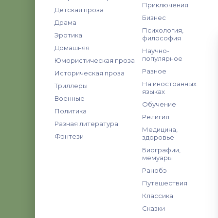
Приключения
Детская проза
Бизнес
Драма
Психология,
Эротика
философия
Домашняя
Научно-
популярное
Юмористическая проза
Разное
Историческая проза
На иностранных
Триллеры
языках
Военные
Обучение
Политика
Религия
Разная литература
Медицина,
Фэнтези
здоровье
Биографии,
мемуары
Ранобэ
Путешествия
Классика
Сказки