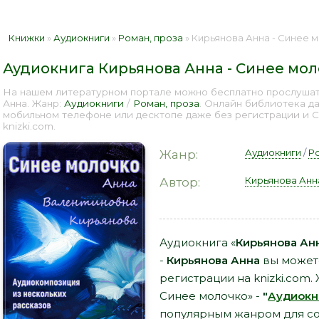
Книжки
»
Аудиокниги
»
Роман, проза
» Кирьянова Анна - Синее м
Аудиокнига Кирьянова Анна - Синее мо
На нашем литературном портале можно бесплатно прослушать
Анна. Жанр:
Аудиокниги
/
Роман, проза
. Онлайн библиотека д
мобильном телефоне или десктопе даже без регистрации и 
knizki.com.
Аудиокниги
/
Р
Жанр:
Кирьянова Анн
Автор:
Аудиокнига «
Кирьянова Ан
-
Кирьянова Анна
вы можете
регистрации на knizki.com.
Синее молочко» -
"
Аудиокн
популярным жанром для со