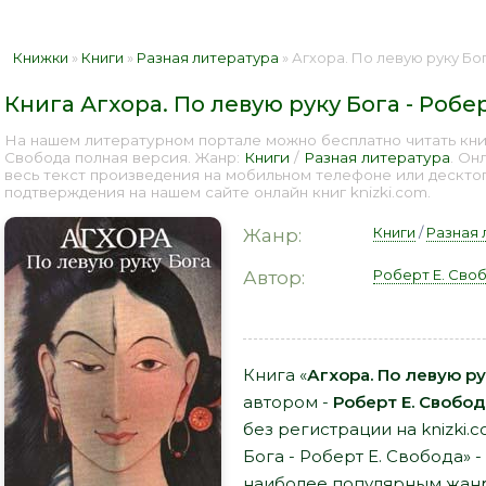
Книжки
»
Книги
»
Разная литература
» Агхора. По левую руку Бога
Книга Агхора. По левую руку Бога - Робе
На нашем литературном портале можно бесплатно читать книг
Свобода полная версия. Жанр:
Книги
/
Разная литература
. Он
весь текст произведения на мобильном телефоне или дескто
подтверждения на нашем сайте онлайн книг knizki.com.
Книги
/
Разная 
Жанр:
Роберт Е. Сво
Автор:
Книга «
Агхора. По левую ру
автором -
Роберт Е. Свобод
без регистрации на knizki.
Бога - Роберт Е. Свобода» -
наиболее популярным жанр