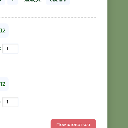
-
+
Закладка:
Сделать
112
:
112
:
Пожаловаться