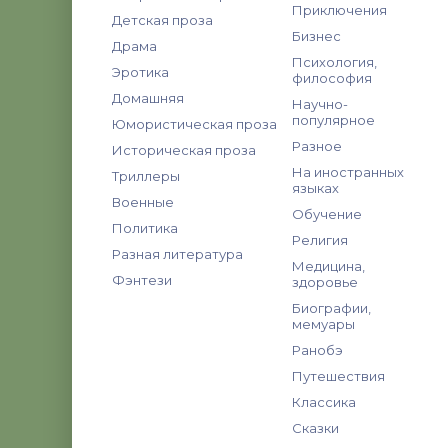
Приключения
Детская проза
Бизнес
Драма
Психология,
Эротика
философия
Домашняя
Научно-
популярное
Юмористическая проза
Разное
Историческая проза
На иностранных
Триллеры
языках
Военные
Обучение
Политика
Религия
Разная литература
Медицина,
Фэнтези
здоровье
Биографии,
мемуары
Ранобэ
Путешествия
Классика
Сказки