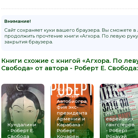
Внимание!
Сайт сохраняет куки вашего браузера. Вы сможете в
продолжить прочтение книги «Агхора. По левую руку 
закрытия браузера.
Книги схожие с книгой «Агхора. По леву
Свобода» от автора -
Роберт Е. Свобода
:
Зато он
очень
Жизнь и
любил
свобода.
свою маму.
Автобиогра
Жизнь и
фия экс-
преступлен
президента
ия
Армении и
еврейских
Кундалини
Карабаха -
гангстеров
- Роберт Е.
Роберт
- Роберт
Свобода
Кочарян
Рокауэй