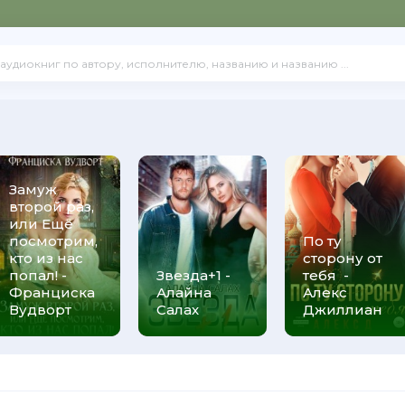
Замуж
второй раз,
или Ещё
посмотрим,
По ту
кто из нас
сторону от
попал! -
Звезда+1 -
тебя -
Франциска
Алайна
Алекс
Вудворт
Салах
Джиллиан