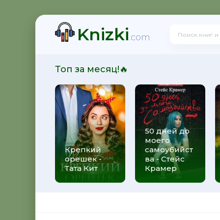
Knizki
 - Юрий Александрович Широков
.com
Топ за месяц!🔥
итальевич Осадчук
50 дней до
моего
свой долг - Яков Аркадьевич Гордин
Крепкий
самоубийст
орешек -
ва - Стейс
Тата Кит
Крамер
 Андрей Боярский