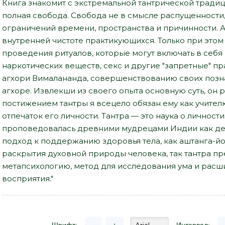
Книга знакомит с экстремальной тантрической традиц
полная свобода. Свобода не в смысле распущенности
ограничений времени, пространства и причинности. 
внутренней чистоте практикующихся. Только при это
проведения ритуалов, которые могут включать в себ
наркотических веществ, секс и другие "запретные" пра
агхори Вималананда, совершенствованию своих позна
агхоре. Извлекши из своего опыта основную суть, он
постижением тантры я всецело обязан ему как учител
отпечаток его личности. Тантра — это наука о личност
проповедовалась древними мудрецами Индии как де
подход к поддержанию здоровья тела, как аштанга-й
раскрытия духовной природы человека, так тантра пр
метапсихологию, метод для исследования ума и рас
восприятия."