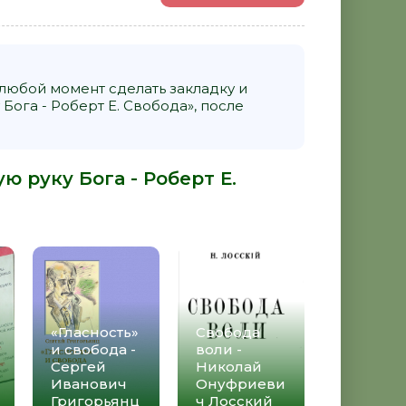
 любой момент сделать закладку и
Бога - Роберт Е. Свобода», после
ю руку Бога - Роберт Е.
«Гласность»
Свобода
и свобода -
воли -
Сергей
Николай
Иванович
Онуфриеви
Григорьянц
ч Лосский