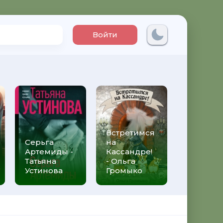
Войти
Встретимся
Три мет
Серьга
на
над неб
Артемиды -
Кассандре!
Трижды 
Татьяна
- Ольга
Федери
Устинова
Громыко
Моччиа