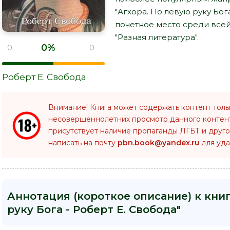
"Агхора. По левую руку Бог
почетное место среди все
"Разная литература".
0%
0
0
Роберт Е. Свобода
Внимание! Книга может содержать контент толь
несовершеннолетних просмотр данного конте
присутствует наличие пропаганды ЛГБТ и друго
написать на почту
pbn.book@yandex.ru
для уда
Аннотация (короткое описание) к книг
руку Бога - Роберт Е. Свобода"