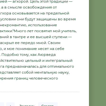
ией — агхорой. Цель этой традиции —
, а в смысле освобождения от
Агхора основывается на предельной
м условии они будут защищены во время
я некромантию, использование
ктики."Много лет посвятил мой учитель,
ний в тантре и ее высшей ступени —
 раскрыл ее передо мной. Своим
ю, и мое понимание несет на себе
и. Подобно тому, как Аюрведа
йствительно цельный и интегральный
ога предназначалась для оптимального
едставляет собой ментальную науку,
ширения границ человеческого