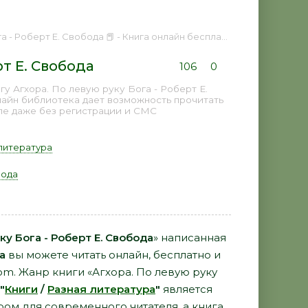
 - Роберт Е. Свобода 📕 - Книга онлайн бесплатно
рт Е. Свобода
106
0
у Агхора. По левую руку Бога - Роберт Е.
лайн библиотека дает возможность прочитать
пе даже без регистрации и СМС
литература
бода
ку Бога - Роберт Е. Свобода
» написанная
а
вы можете читать онлайн, бесплатно и
com. Жанр книги «Агхора. По левую руку
"
Книги
/
Разная литература
"
является
ом для современного читателя, а книга