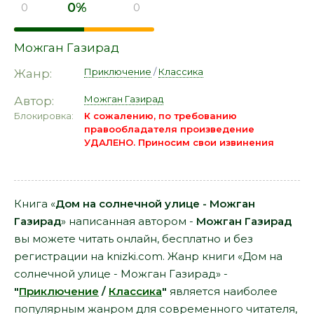
0%
0
0
Можган Газирад
Приключение
/
Классика
Жанр:
Можган Газирад
Автор:
Блокировка:
К сожалению, по требованию
правообладателя произведение
УДАЛЕНО. Приносим свои извинения
Книга «
Дом на солнечной улице - Можган
Газирад
» написанная автором -
Можган Газирад
вы можете читать онлайн, бесплатно и без
регистрации на knizki.com. Жанр книги «Дом на
солнечной улице - Можган Газирад» -
"
Приключение
/
Классика
"
является наиболее
популярным жанром для современного читателя,