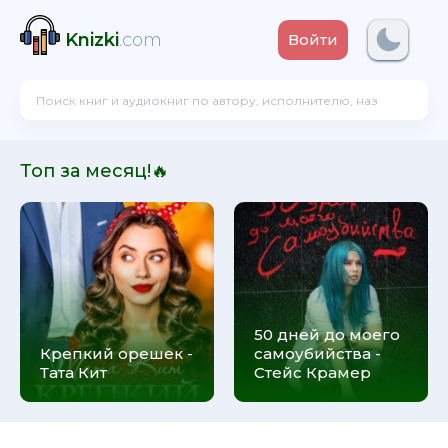
Knizki
.com
Войти
Топ за месяц!🔥
50 дней до моего
Крепкий орешек -
самоубийства -
Тата Кит
Стейс Крамер