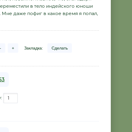
и переместили в тело индейского юноши
. Мне даже пофиг в какое время я попал,
-
+
Закладка:
Сделать
63
у: