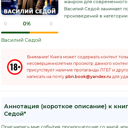
жанром для современного ч
Василий Седой занимает п
произведений в категории "
0%
0
0
Василий Седой
Внимание! Книга может содержать контент толь
несовершеннолетних просмотр данного конте
присутствует наличие пропаганды ЛГБТ и друго
написать на почту
pbn.book@yandex.ru
для уда
Аннотация (короткое описание) к кни
Седой"
Приснились мне события, произошедшие со мной, или н