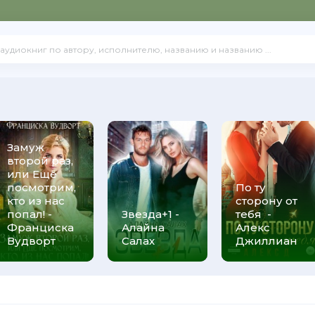
Замуж
второй раз,
или Ещё
посмотрим,
По ту
кто из нас
сторону от
попал! -
Звезда+1 -
тебя -
Франциска
Алайна
Алекс
Вудворт
Салах
Джиллиан