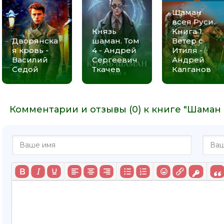
Шаман
всея Руси.
Князь
Книга 1.
Дворянска
шаман. Том
Ветер с
я кровь -
4 - Андрей
Итиля -
Василий
Сергеевич
Андрей
Седой
Ткачев
Калганов
Комментарии и отзывы (0) к книге "Шаман 