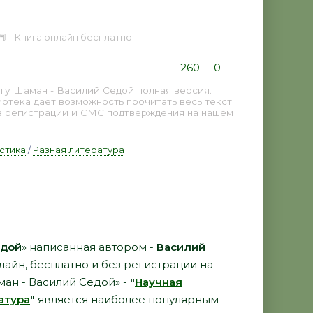
📕 - Книга онлайн бесплатно
260
0
гу Шаман - Василий Седой полная версия.
иотека дает возможность прочитать весь текст
з регистрации и СМС подтверждения на нашем
стика
/
Разная литература
едой
» написанная автором -
Василий
лайн, бесплатно и без регистрации на
ман - Василий Седой» -
"
Научная
атура
"
является наиболее популярным