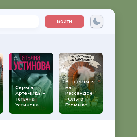
Войти
Встретимся
Три мет
Серьга
на
над неб
Артемиды -
Кассандре!
Трижды 
Татьяна
- Ольга
Федери
Устинова
Громыко
Моччиа