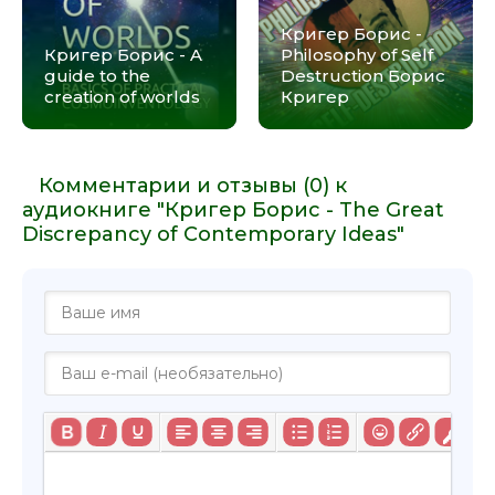
29. COMPETITION VS. COOPERATION
Кригер Борис -
Кригер Борис - A
Philosophy of Self
30. ANARCHY VS. HIERARCHY
guide to the
Destruction Борис
31. CAPITALISM VS. SOCIALISM
creation of worlds
Кригер
32. DEMOCRACY VS. AUTOCRACY
Комментарии и отзывы (0) к
аудиокниге "Кригер Борис - The Great
Discrepancy of Contemporary Ideas"