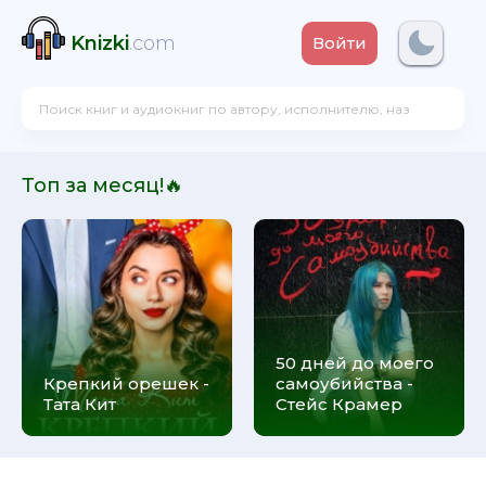
Knizki
.com
Войти
Топ за месяц!🔥
50 дней до моего
Крепкий орешек -
самоубийства -
Тата Кит
Стейс Крамер