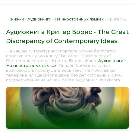
Книжки
»
Аудиокниги
»
На иностранных языках
» Кригер Борис - The Great Discrepancy of Contemporary Ideas 📕 - Книга онлайн бесплатно
Аудиокнига Кригер Борис - The Great
Discrepancy of Contemporary Ideas
На нашем литературном портале можно бесплатно
прослушать аудио книгу The Great Discrepancy of
Contemporary Ideas - Кригер Борис. Жанр:
Аудиокниги
/
На иностранных языках
. Онлайн библиотека дает
возможность прослушать весь текст на мобильном
телефоне или десктопе даже без регистрации и СМС
подтверждения на нашем сайте аудиокниг knizki.com.