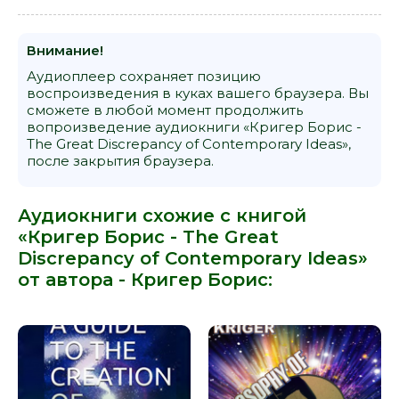
14. SELF-INTEREST VS. ALTRUISM
15. ACTION VS. INACTION
Внимание!
16. PROACTIVE VS REACTIVE
Аудиоплеер сохраняет позицию
17. INTUITION VS. LOGIC
воспроизведения в куках вашего браузера. Вы
сможете в любой момент продолжить
18. RELEVANCE VS. IRRELEVANCE
вопроизведение аудиокниги «Кригер Борис -
19. STRATEGY-VS.-TACTICS
The Great Discrepancy of Contemporary Ideas»,
после закрытия браузера.
20. CREATIVITY VS. CONFORMITY
21. SIMPLICITY VS. COMPLEXITY
Аудиокниги схожие с книгой
22. ABSTRACT VS. STRAIGHTFORWARD
«Кригер Борис - The Great
23. INNER PEACE VS. OUTER CHAOS
Discrepancy of Contemporary Ideas»
от автора -
Кригер Борис
:
24. OPTIMISM VS. PESSIMISM & HOPE VS. DESPAIR
25. MORALITY VS. RELATIVISM
26. RATIONALISM VS. EMOTIONS
27. TRANSPARENCY VS. SECRECY
28. INTEGRITY VS. CORRUPTION