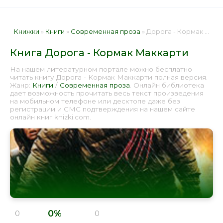
Книжки
»
Книги
»
Современная проза
» Дорога - Кормак Маккарти 📕 - Книга онлайн бесплатно
Книга Дорога - Кормак Маккарти
На нашем литературном портале можно бесплатно
читать книгу Дорога - Кормак Маккарти полная версия.
Жанр:
Книги
/
Современная проза
. Онлайн библиотека
дает возможность прочитать весь текст произведения
на мобильном телефоне или десктопе даже без
регистрации и СМС подтверждения на нашем сайте
онлайн книг knizki.com.
0%
0
0