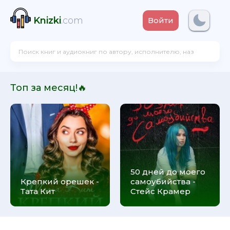
Knizki
.com
Войти
Топ за месяц!🔥
50 дней до моего
Крепкий орешек -
самоубийства -
Тата Кит
Стейс Крамер