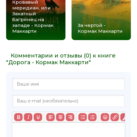
Кровавый
меридиан, или
Закатный
багрянец на
западе - Кормак
За чертой -
Маккарти
Кормак Маккарти
Комментарии и отзывы (0) к книге
"Дорога - Кормак Маккарти"