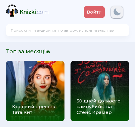
Knizki
.com
Войти
Топ за месяц!🔥
50 дней до моего
Крепкий орешек -
самоубийства -
Тата Кит
Стейс Крамер