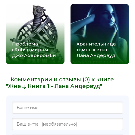
Проблема
Хранительница
с&nbsp;миром -
темных врат -
Джо Аберкромби
Лана Андервуд
Комментарии и отзывы (0) к книге
"Жнец. Книга 1 - Лана Андервуд"