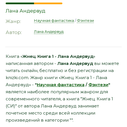
Лана Андервуд
Научная фантастика
/
Фэнтези
Жанр:
Лана Андервуд
Автор:
Книга «
Жнец. Книга 1 - Лана Андервуд
»
написанная автором -
Лана Андервуд
вы можете
читать онлайн, бесплатно и без регистрации на
knizki.com. Жанр книги «Жнец. Книга 1 - Лана
Андервуд» -
"
Научная фантастика
/
Фэнтези
"
является наиболее популярным жанром для
современного читателя, а книга "Жнец. Книга 1
(СИ)" от автора Лана Андервуд занимает
почетное место среди всей коллекции
произведений в категории "".