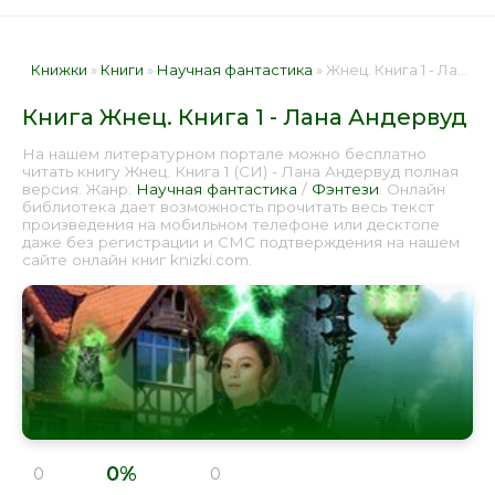
Книжки
»
Книги
»
Научная фантастика
» Жнец. Книга 1 - Лана Андервуд 📕 - Книга онлайн бесплатно
Книга Жнец. Книга 1 - Лана Андервуд
На нашем литературном портале можно бесплатно
читать книгу Жнец. Книга 1 (СИ) - Лана Андервуд полная
версия. Жанр:
Научная фантастика
/
Фэнтези
. Онлайн
библиотека дает возможность прочитать весь текст
произведения на мобильном телефоне или десктопе
даже без регистрации и СМС подтверждения на нашем
сайте онлайн книг knizki.com.
0%
0
0