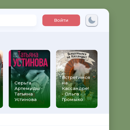
Войти
Встретимся
Три мет
Серьга
на
над неб
Артемиды -
Кассандре!
Трижды 
Татьяна
- Ольга
Федери
Устинова
Громыко
Моччиа