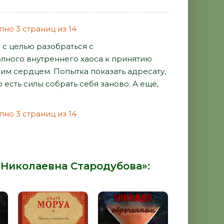
но 3 страниц из 14
с целью разобраться с
олного внутреннего хаоса к принятию
им сердцем. Попытка показать адресату,
 есть силы собрать себя заново. А ещё,
но 3 страниц из 14
 Николаевна Стародубова»: