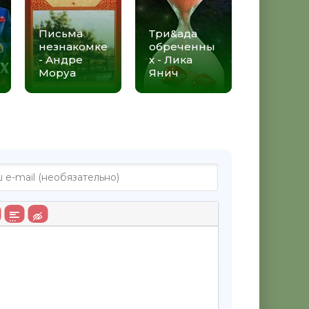
Письма
Три&ада
незнакомке
обреченны
- Андре
х - Лика
Моруа
Янич