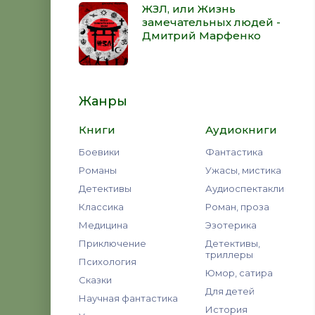
ЖЗЛ, или Жизнь
замечательных людей -
Дмитрий Марфенко
Жанры
Книги
Аудиокниги
Боевики
Фантастика
Романы
Ужасы, мистика
Детективы
Аудиоспектакли
Классика
Роман, проза
Медицина
Эзотерика
Приключение
Детективы,
триллеры
Психология
Юмор, сатира
Сказки
Для детей
Научная фантастика
История