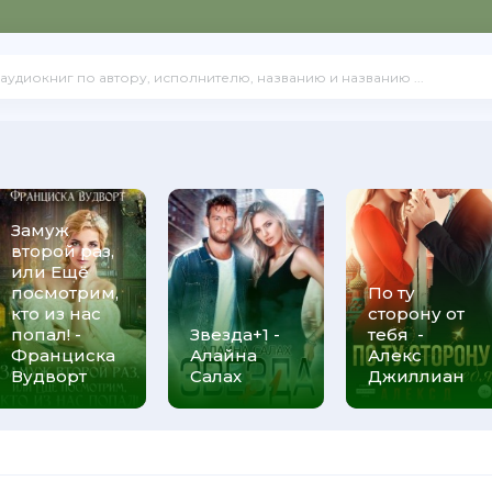
Замуж
второй раз,
или Ещё
посмотрим,
По ту
кто из нас
сторону от
Елена Владимировна Агафонова
попал! -
Звезда+1 -
тебя -
Франциска
Алайна
Алекс
Вудворт
Салах
Джиллиан