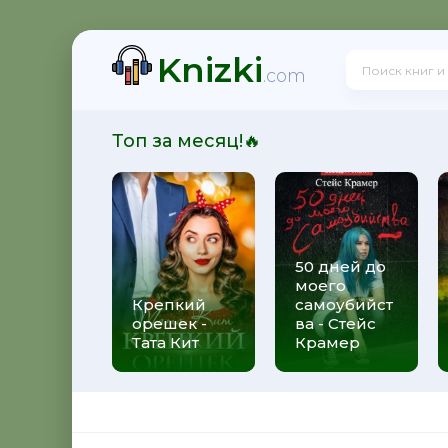
Knizki
 шагов к уверенности в себе - Дэвид Бернс
.com
Топ за месяц!🔥
50 дней до
моего
евный практический курс для перемен к лучшему - 
Крепкий
самоубийст
орешек -
ва - Стейс
Тата Кит
Крамер
тельных людей - Дмитрий Марфенко