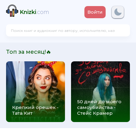
Knizki
.com
Войти
Топ за месяц!🔥
50 дней до моего
Крепкий орешек -
самоубийства -
Тата Кит
Стейс Крамер