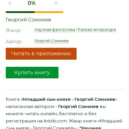
0%
0
0
Георгий Сомхиев
Научная фантастика
/
Разная литература
Жанр:
Георгий Сомхиев
Автор:
Читать в приложении
Купить книгу
Книга «
Младший сын князя - Георгий Сомхиев
»
написанная автором -
Георгий Сомхиев
вы
можете читать онлайн, бесплатно и без
регистрации на knizki.com. Жанр книги «Младший
сын князя - Георгий Сомхиев» -
"
Научная