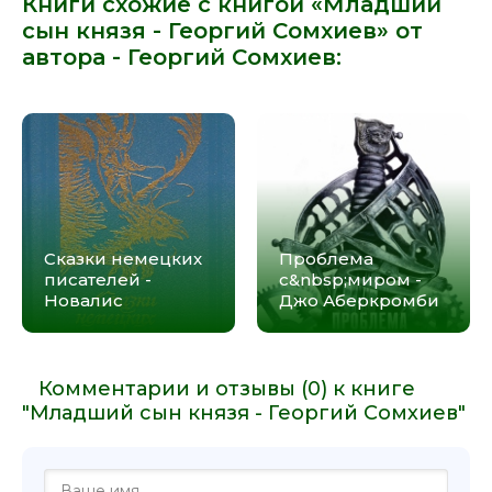
Книги схожие с книгой «Младший
сын князя - Георгий Сомхиев» от
автора -
Георгий Сомхиев
:
Сказки немецких
Проблема
писателей -
с&nbsp;миром -
Новалис
Джо Аберкромби
Комментарии и отзывы (0) к книге
"Младший сын князя - Георгий Сомхиев"