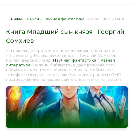
Книжки
»
Книги
»
Научная фантастика
» Младший сын князя - Георгий Сомхиев 📕 - Книга онлайн бесплатно
Книга Младший сын князя - Георгий
Сомхиев
На нашем литературном портале можно бесплатно
читать книгу Младший сын князя - Георгий Сомхиев
полная версия. Жанр:
Научная фантастика
/
Разная
литература
. Онлайн библиотека дает возможность
прочитать весь текст произведения на мобильном
телефоне или десктопе даже без регистрации и СМС
подтверждения на нашем сайте онлайн книг knizki.com.