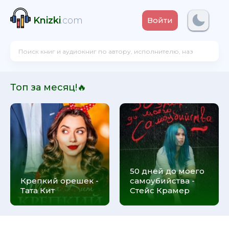
Knizki
.com
Войти
Топ за месяц!🔥
50 дней до моего
Крепкий орешек -
самоубийства -
Тата Кит
Стейс Крамер