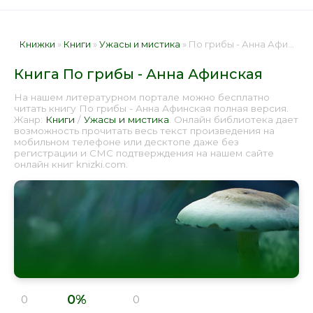
Книжки
»
Книги
»
Ужасы и мистика
» По грибы - Анна Афинская 📕 - Книга онлайн бесплатно
Книга По грибы - Анна Афинская
На нашем литературном портале можно бесплатно
читать книгу По грибы - Анна Афинская полная версия.
Жанр:
Книги
/
Ужасы и мистика
. Онлайн библиотека дает
возможность прочитать весь текст произведения на
мобильном телефоне или десктопе даже без
регистрации и СМС подтверждения на нашем сайте
онлайн книг knizki.com.
0%
0
0