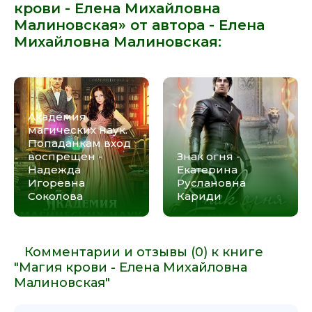
крови - Елена Михайловна
Малиновская» от автора -
Елена
Михайловна Малиновская
:
Академия
магических наук.
Попаданкам вход
воспрещен -
Знак огня -
Надежда
Екатерина
Игоревна
Руслановна
Соколова
Кариди
Комментарии и отзывы (0) к книге
"Магия крови - Елена Михайловна
Малиновская"