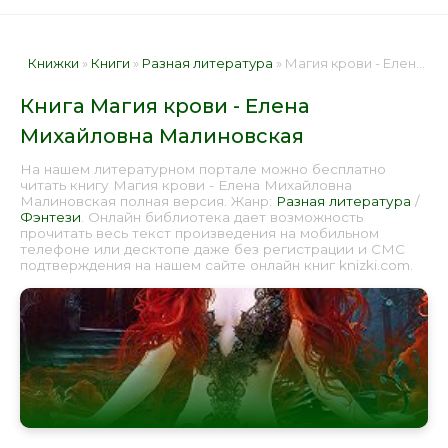
Книжки
»
Книги
»
Разная литература
» Магия крови - Елена Михайловна Малиновская 📕 - Книга онлайн бесплатно
Книга Магия крови - Елена
Михайловна Малиновская
На нашем литературном портале можно бесплатно
читать книгу Магия крови - Елена Михайловна
Малиновская полная версия. Жанр:
Разная литература
/
Фэнтези
. Онлайн библиотека дает возможность
прочитать весь текст произведения на мобильном
телефоне или десктопе даже без регистрации и СМС
подтверждения на нашем сайте онлайн книг knizki.com.