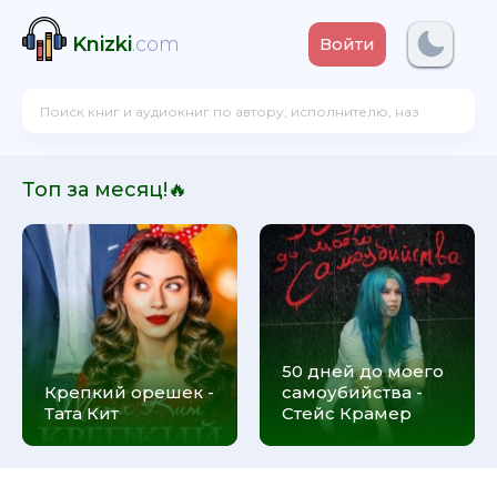
Knizki
.com
Войти
Топ за месяц!🔥
50 дней до моего
Крепкий орешек -
самоубийства -
Тата Кит
Стейс Крамер