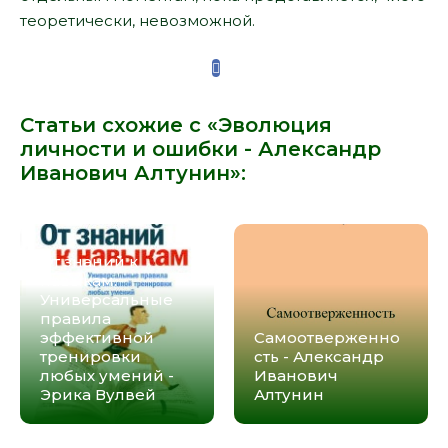
теоретически, невозможной.
Статьи схожие с «Эволюция
личности и ошибки - Александр
Иванович Алтунин»:
От знаний к
навыкам.
Универсальные
правила
эффективной
Самоотверженно
тренировки
сть - Александр
любых умений -
Иванович
Эрика Вулвей
Алтунин