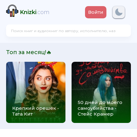
Knizki
.com
Войти
Топ за месяц!🔥
50 дней до моего
Крепкий орешек -
самоубийства -
Тата Кит
Стейс Крамер