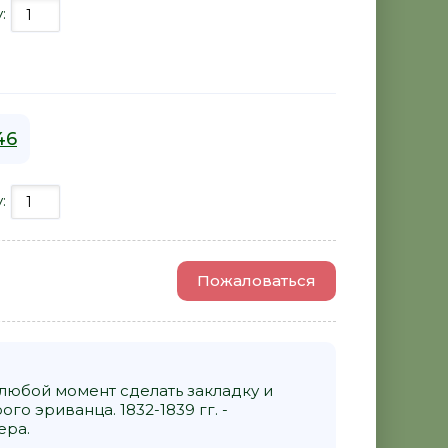
у:
46
у:
Пожаловаться
 любой момент сделать закладку и
о эриванца. 1832-1839 гг. -
ера.