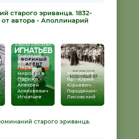
й старого эриванца. 1832-
 от автора -
Аполлинарий
Военный
агент.
Первая
мировая в
Холодный
Париже -
Яр - Юрий
Алексей
Юрьевич
Алексеевич
Городянин-
Игнатьев
Лисовский
споминаний старого эриванца.