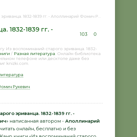
2-1839 гг. - Аполлинарий Фомич Рукевич 📕 - Книга онлайн бесплатно
 1832-1839 гг. -
103
0
у Из воспоминаний старого эриванца. 1832-
ниги
/
Разная литература
. Онлайн библиотека
бильном телефоне или десктопе даже без
г knizki.com.
литература
Фомич Рукевич
рого эриванца. 1832-1839 гг. -
вич
» написанная автором -
Аполлинарий
итать онлайн, бесплатно и без
. Жанр книги «Из воспоминаний старого