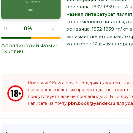
эриванца. 1832-1839 гг. - 
Разная литература
"
являет
современного читателя, а 
0%
0
0
эриванца. 1832-1839 гг." о
занимает почетное место 
категории "Разная литерату
Аполлинарий Фомич
Рукевич
Внимание! Книга может содержать контент толь
несовершеннолетних просмотр данного конте
присутствует наличие пропаганды ЛГБТ и друго
написать на почту
pbn.book@yandex.ru
для уда