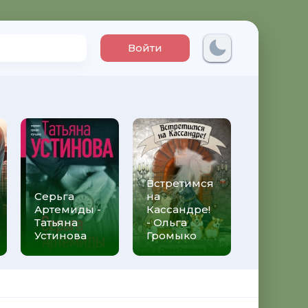
Войти
Встретимся
Три мет
Серьга
на
над неб
Артемиды -
Кассандре!
Трижды 
Татьяна
- Ольга
Федери
Устинова
Громыко
Моччиа