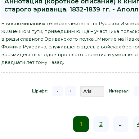
Аннотация (короткое описание) к кни
старого эриванца. 1832-1839 гг. - Апо
В воспоминаниях генерал-лейтенанта Русской Импера
жизненном пути, приведшим юнца – участника польско
в ряды славного Эриванского полка…Многие на Кавка
Фомича Рукевича, служившего здесь в войсках беспр
восьмидесятых годов прошлого столетия и умершего 
двадцати лет тому назад.
Шрифт:
-
+
Интервал:
1
2
...