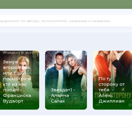
Замуж
второй раз,
или Ещё
посмотрим,
По ту
кто из нас
сторону от
попал! -
Звезда+1 -
тебя -
Франциска
Алайна
Алекс
Вудворт
Салах
Джиллиан