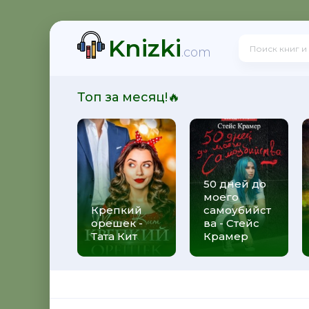
Knizki
 - Юрий Александрович Широков
.com
Топ за месяц!🔥
итальевич Осадчук
50 дней до
моего
свой долг - Яков Аркадьевич Гордин
Крепкий
самоубийст
орешек -
ва - Стейс
Тата Кит
Крамер
 Андрей Боярский