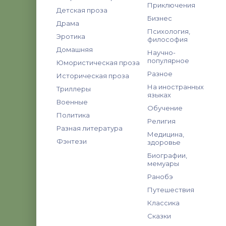
Приключения
Детская проза
Бизнес
Драма
Психология,
Эротика
философия
Домашняя
Научно-
популярное
Юмористическая проза
Разное
Историческая проза
На иностранных
Триллеры
языках
Военные
Обучение
Политика
Религия
Разная литература
Медицина,
Фэнтези
здоровье
Биографии,
мемуары
Ранобэ
Путешествия
Классика
Сказки