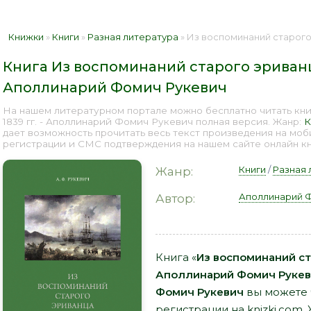
Книжки
»
Книги
»
Разная литература
» Из воспоминаний старого эриванца. 183
Книга Из воспоминаний старого эриванца.
Аполлинарий Фомич Рукевич
На нашем литературном портале можно бесплатно читать книг
1839 гг. - Аполлинарий Фомич Рукевич полная версия. Жанр:
К
дает возможность прочитать весь текст произведения на мо
регистрации и СМС подтверждения на нашем сайте онлайн кни
Книги
/
Разная 
Жанр:
Аполлинарий 
Автор:
Книга «
Из воспоминаний ста
Аполлинарий Фомич Руке
Фомич Рукевич
вы можете ч
регистрации на knizki.com