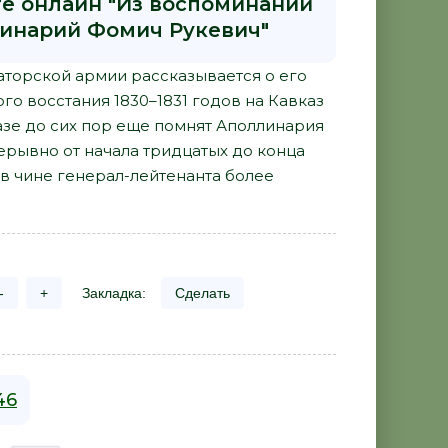
ге онлайн "Из воспоминаний
ллинарий Фомич Рукевич"
торской армии рассказывается о его
го восстания 1830–1831 годов на Кавказ
зе до сих пор еще помнят Аполлинария
ерывно от начала тридцатых до конца
в чине генерал-лейтенанта более
-
+
Закладка:
Сделать
46