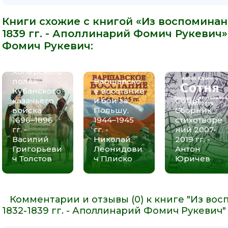
Книги схожие с книгой «Из воспоминани
1839 гг. - Аполлинарий Фомич Рукевич»
Фомич Рукевич
:
История
Хоперского
полка
Варшавско
Кубанского
е восстание
казачьего
и бои за
Сотня.
войска
Польшу,
Сборник
1696–1896
1944–1945
стихотворе
гг. -
гг. -
ний 2007-
Василий
Николай
2019 гг. -
Григорьеви
Леонидови
Антон
ч Толстов
ч Плиско
Юричев
Комментарии и отзывы (0) к книге "Из во
1832-1839 гг. - Аполлинарий Фомич Рукевич"