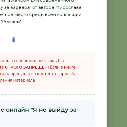
рным жанром для современного
йду за варвара" от автора Мирослава
етное место среди всей коллекции
"Романы".
ко для совершеннолетних. Для
нта
СТРОГО ЗАПРЕЩЕН!
Если в книге
го, запрещенного контента - просьба
ления материала
е онлайн "Я не выйду за