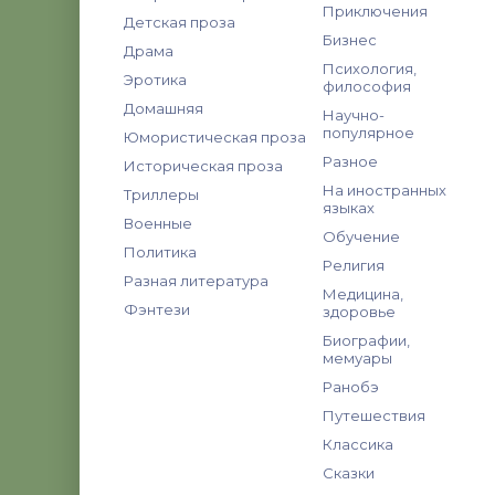
Приключения
Детская проза
Бизнес
Драма
Психология,
Эротика
философия
Домашняя
Научно-
популярное
Юмористическая проза
Разное
Историческая проза
На иностранных
Триллеры
языках
Военные
Обучение
Политика
Религия
Разная литература
Медицина,
Фэнтези
здоровье
Биографии,
мемуары
Ранобэ
Путешествия
Классика
Сказки