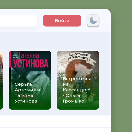
Войти
Встретимся
Три мет
Серьга
на
над неб
Артемиды -
Кассандре!
Трижды 
Татьяна
- Ольга
Федери
Устинова
Громыко
Моччиа