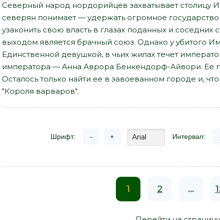
Северный народ нордорийцев захватывает столицу 
северян понимает — удержать огромное государств
узаконить свою власть в глазах поданных и соседних
выходом является брачный союз. Однако у убитого И
Единственной девушкой, в чьих жилах течет императо
императора — Анна Аврора Бенкендорф-Айвори. Ее п
Осталось только найти ее в завоеванном городе и, что
"Короля варваров".
Шрифт:
-
+
Интервал:
1
2
...
1
Перейти на страницу