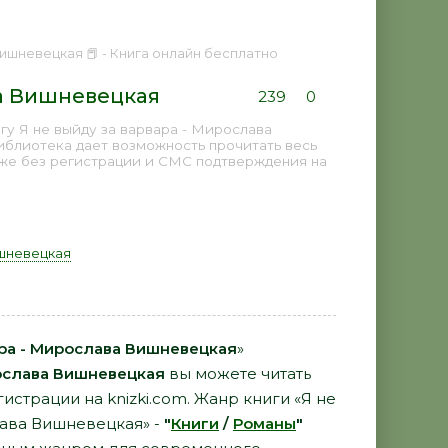
Вишневецкая 📕 - Книга онлайн бесплатно
ва Вишневецкая
239
0
у Я не выйду за варвара - Мирослава
библиотека дает возможность прочитать весь
аже без регистрации и СМС подтверждения на
шневецкая
ара - Мирослава Вишневецкая
»
слава Вишневецкая
вы можете читать
гистрации на knizki.com. Жанр книги «Я не
лава Вишневецкая» -
"
Книги
/
Романы
"