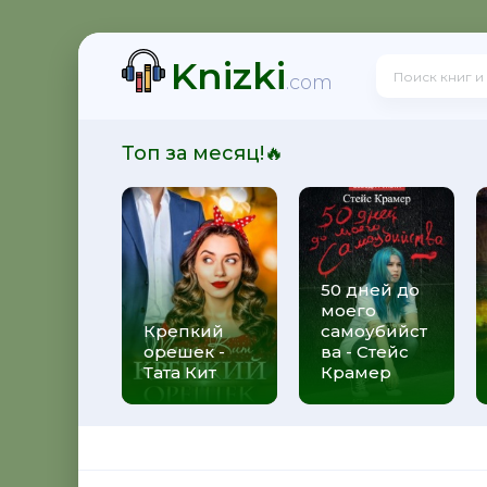
Knizki
ит
.com
Топ за месяц!🔥
50 дней до
моего
 Алекс Джиллиан
Крепкий
самоубийст
орешек -
ва - Стейс
Тата Кит
Крамер
рижды ты - Федерико Моччиа