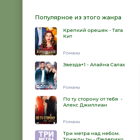
Популярное из этого жанра
Крепкий орешек - Тата
Кит
Романы
Звезда+1 - Алайна Салах
Романы
По ту сторону от тебя -
Алекс Джиллиан
Романы
Три метра над небом.
Трижды ты - Федерико