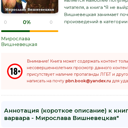
является наиболее популя
читателя, а книга "Я не вы
Вишневецкая занимает поч
произведений в категории 
0%
0
0
Мирослава
Вишневецкая
Внимание! Книга может содержать контент толь
несовершеннолетних просмотр данного конте
присутствует наличие пропаганды ЛГБТ и друго
написать на почту
pbn.book@yandex.ru
для уда
Аннотация (короткое описание) к книг
варвара - Мирослава Вишневецкая"