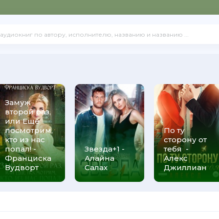
Замуж
второй раз,
или Ещё
посмотрим,
По ту
кто из нас
сторону от
попал! -
Звезда+1 -
тебя -
Франциска
Алайна
Алекс
Вудворт
Салах
Джиллиан