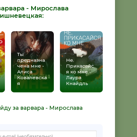
варвара - Мирослава
Вишневецкая
:
Ты
предназна
Не.
чена мне -
Прикасайс
Алиса
я ко мне -
Ковалевска
Лаура
я
Кнайдль
йду за варвара - Мирослава