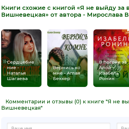
Книги схожие с книгой «Я не выйду за 
Вишневецкая» от автора -
Мирослава 
Сердцебие
В погоне за
ние -
Вернись ко
Алой -
Наталья
мне - Аглая
Изабель
Шагаева
Беккер
Ронин
Комментарии и отзывы (0) к книге "Я не вы
Вишневецкая"