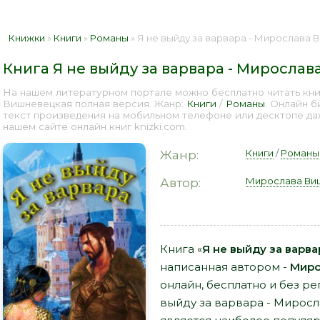
Книжки
»
Книги
»
Романы
» Я не выйду за варвара - Мирослава 
Книга Я не выйду за варвара - Миросла
На нашем литературном портале можно бесплатно читать книг
Вишневецкая полная версия. Жанр:
Книги
/
Романы
. Онлайн 
текст произведения на мобильном телефоне или десктопе д
нашем сайте онлайн книг knizki.com.
Книги
/
Романы
Жанр:
Мирослава Ви
Автор:
Книга «
Я не выйду за варв
написанная автором -
Миро
онлайн, бесплатно и без ре
выйду за варвара - Мирос