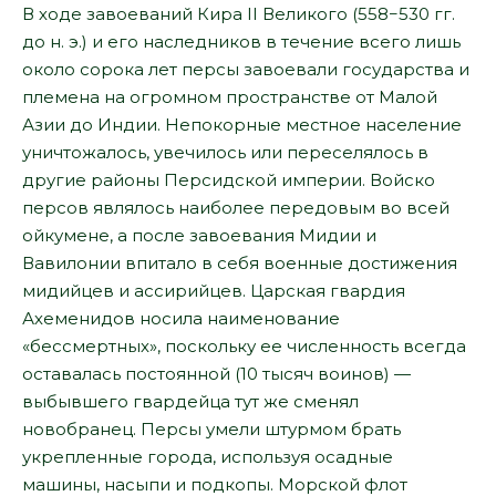
В ходе завоеваний Кира II Великого (558−530 гг.
до н. э.) и его наследников в течение всего лишь
около сорока лет персы завоевали государства и
племена на огромном пространстве от Малой
Азии до Индии. Непокорные местное население
уничтожалось, увечилось или переселялось в
другие районы Персидской империи. Войско
персов являлось наиболее передовым во всей
ойкумене, а после завоевания Мидии и
Вавилонии впитало в себя военные достижения
мидийцев и ассирийцев. Царская гвардия
Ахеменидов носила наименование
«бессмертных», поскольку ее численность всегда
оставалась постоянной (10 тысяч воинов) —
выбывшего гвардейца тут же сменял
новобранец. Персы умели штурмом брать
укрепленные города, используя осадные
машины, насыпи и подкопы. Морской флот