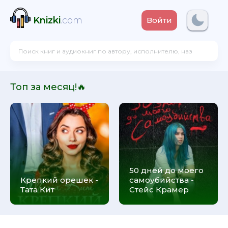
Knizki
.com
Войти
Топ за месяц!🔥
50 дней до моего
Крепкий орешек -
самоубийства -
Тата Кит
Стейс Крамер