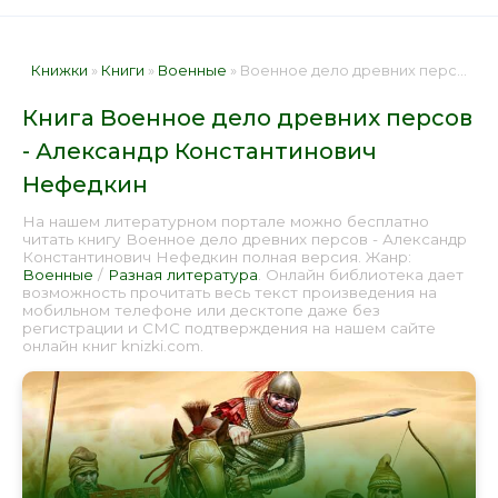
Книжки
»
Книги
»
Военные
» Военное дело древних персов - Александр Константинович Нефедкин 📕 - Книга онлайн бесплатно
Книга Военное дело древних персов
- Александр Константинович
Нефедкин
На нашем литературном портале можно бесплатно
читать книгу Военное дело древних персов - Александр
Константинович Нефедкин полная версия. Жанр:
Военные
/
Разная литература
. Онлайн библиотека дает
возможность прочитать весь текст произведения на
мобильном телефоне или десктопе даже без
регистрации и СМС подтверждения на нашем сайте
онлайн книг knizki.com.