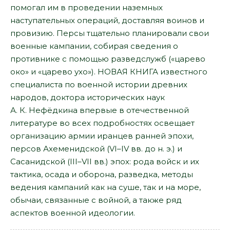
помогал им в проведении наземных
наступательных операций, доставляя воинов и
провизию. Персы тщательно планировали свои
военные кампании, собирая сведения о
противнике с помощью разведслужб («царево
око» и «царево ухо»). НОВАЯ КНИГА известного
специалиста по военной истории древних
народов, доктора исторических наук
А. К. Нефёдкина впервые в отечественной
литературе во всех подробностях освещает
организацию армии иранцев ранней эпохи,
персов Ахеменидской (VI–IV вв. до н. э.) и
Сасанидской (III–VII вв.) эпох: рода войск и их
тактика, осада и оборона, разведка, методы
ведения кампаний как на суше, так и на море,
обычаи, связанные с войной, а также ряд
аспектов военной идеологии.