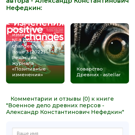
автора -
Александр Константинович
Нефедкин
:
Позитивные
изменения. Том 2,
№ 3 (2022). Positive
changes. Volume 2,
Issue 3 (2022) -
Редакция
журнала
«Позитивные
Коварство
изменения»
Древних - astellar
Комментарии и отзывы (0) к книге
"Военное дело древних персов -
Александр Константинович Нефедкин"