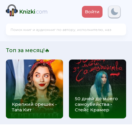
Knizki
.com
Войти
Топ за месяц!🔥
50 дней до моего
Крепкий орешек -
самоубийства -
Тата Кит
Стейс Крамер