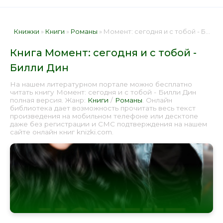
Книжки
»
Книги
»
Романы
» Момент: сегодня и с тобой - Билли Дин 📕 - Книга онлайн бесплатно
Книга Момент: сегодня и с тобой -
Билли Дин
На нашем литературном портале можно бесплатно
читать книгу Момент: сегодня и с тобой - Билли Дин
полная версия. Жанр:
Книги
/
Романы
. Онлайн
библиотека дает возможность прочитать весь текст
произведения на мобильном телефоне или десктопе
даже без регистрации и СМС подтверждения на нашем
сайте онлайн книг knizki.com.