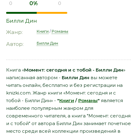
0%
0
0
Билли Дин
Книги
/
Романы
Жанр:
Билли Дин
Автор:
Книга «
Момент: сегодня и с тобой - Билли Дин
»
написанная автором -
Билли Дин
вы можете
читать онлайн, бесплатно и без регистрации на
knizki.com. Жанр книги «Момент: сегодня и с
тобой - Билли Дин» -
"
Книги
/
Романы
"
является
наиболее популярным жанром для
современного читателя, а книга "Момент: сегодня
и с тобой" от автора Билли Дин занимает почетное
место среди всей коллекции произведений в