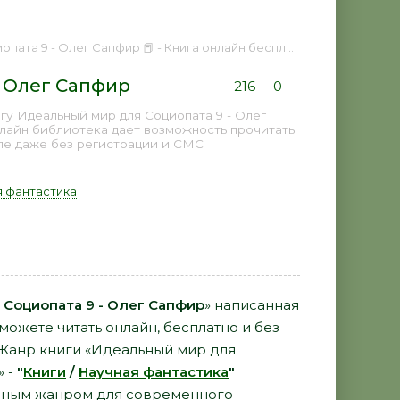
ата 9 - Олег Сапфир 📕 - Книга онлайн бесплатно
- Олег Сапфир
216
0
гу Идеальный мир для Социопата 9 - Олег
нлайн библиотека дает возможность прочитать
пе даже без регистрации и СМС
 фантастика
Социопата 9 - Олег Сапфир
» написанная
можете читать онлайн, бесплатно и без
. Жанр книги «Идеальный мир для
» -
"
Книги
/
Научная фантастика
"
рным жанром для современного