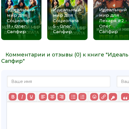
Идеальный
Идеальный
Идеальный
мир для
мир для
мир для
Социопата
Социопата
Лекаря #2 -
11 - Олег
5 - Олег
Олег
Сапфир
Сапфир
Сапфир
Комментарии и отзывы (0) к книге "Идеаль
Сапфир"