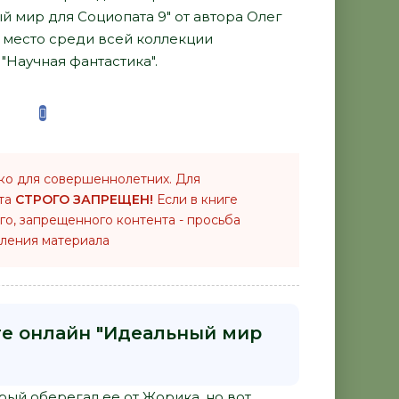
ый мир для Социопата 9" от автора Олег
 место среди всей коллекции
"Научная фантастика".
ко для совершеннолетних. Для
нта
СТРОГО ЗАПРЕЩЕН!
Если в книге
го, запрещенного контента - просьба
ления материала
ге онлайн "Идеальный мир
рый оберегал ее от Жорика, но вот