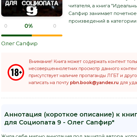
читателя, а книга "Идеальн
Сапфир занимает почетное
произведений в категории 
0%
0
0
Олег Сапфир
Внимание! Книга может содержать контент толь
несовершеннолетних просмотр данного конте
присутствует наличие пропаганды ЛГБТ и друго
написать на почту
pbn.book@yandex.ru
для уда
Аннотация (короткое описание) к кни
для Социопата 9 - Олег Сапфир"
Жила себе мирно аннотация под защитой автора, кото