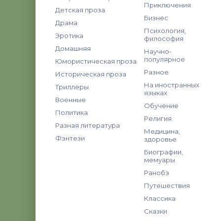
Приключения
Детская проза
Бизнес
Драма
Психология,
Эротика
философия
Домашняя
Научно-
популярное
Юмористическая проза
Разное
Историческая проза
На иностранных
Триллеры
языках
Военные
Обучение
Политика
Религия
Разная литература
Медицина,
Фэнтези
здоровье
Биографии,
мемуары
Ранобэ
Путешествия
Классика
Сказки