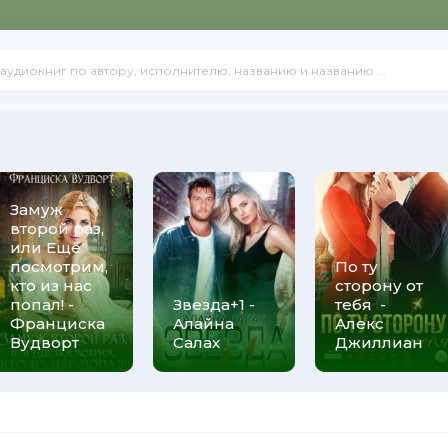
Замуж
второй раз,
или Ещё
посмотрим,
По ту
кто из нас
сторону от
попал! -
Звезда+1 -
тебя -
Франциска
Алайна
Алекс
Вудворт
Салах
Джиллиан