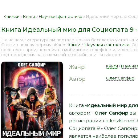
Книжки
»
Книги
»
Научная фантастика
» Идеальный мир для Социоп
Книга Идеальный мир для Социопата 9 
На нашем литературном портале можно бесплатно читать кни
Сапфир полная версия. Жанр:
Книги
/
Научная фантастика
. О
весь текст произведения на мобильном телефоне или дескто
подтверждения на нашем сайте онлайн книг knizki.com.
Книги
/
Научная
Жанр:
Олег Сапфир
Автор:
Книга «
Идеальный мир для 
автором -
Олег Сапфир
вы 
регистрации на knizki.com
Социопата 9 - Олег Сапфир
является наиболее популя