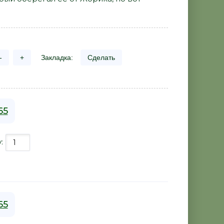
-
+
Закладка:
Сделать
65
у:
65