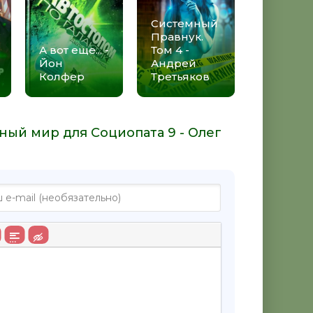
Системный
Правнук.
А вот еще... -
Том 4 -
Йон
Андрей
Колфер
Третьяков
ный мир для Социопата 9 - Олег