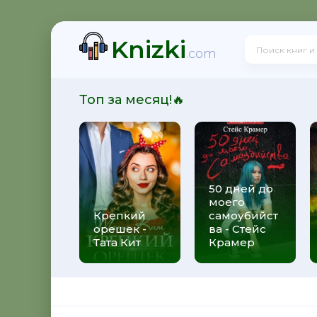
Knizki
! - Ольга Громыко
.com
Топ за месяц!🔥
рсон Петерсен
50 дней до
моего
 Макс Глебов
Крепкий
самоубийст
орешек -
ва - Стейс
Тата Кит
Крамер
гей Лукьяненко