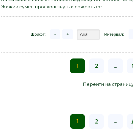
Жижик сумел проскользнуть и сожрать ее.
Шрифт:
-
+
Интервал:
1
2
...
Перейти на страниц
1
2
...