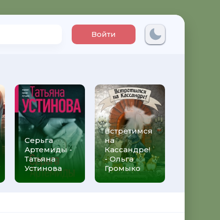
Войти
Встретимся
Три мет
Серьга
на
над неб
Артемиды -
Кассандре!
Трижды 
Татьяна
- Ольга
Федери
Устинова
Громыко
Моччиа