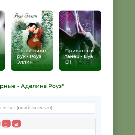
Тепло твоих
Приватный
рук - Роуз
танец - Eiya
Эллин
Ell
арные - Аделина Роуз"