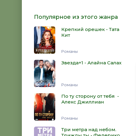
Популярное из этого жанра
Крепкий орешек - Тата
Кит
Романы
Звезда+1 - Алайна Салах
Романы
По ту сторону от тебя -
Алекс Джиллиан
Романы
Три метра над небом.
Трижды ты - Федерико