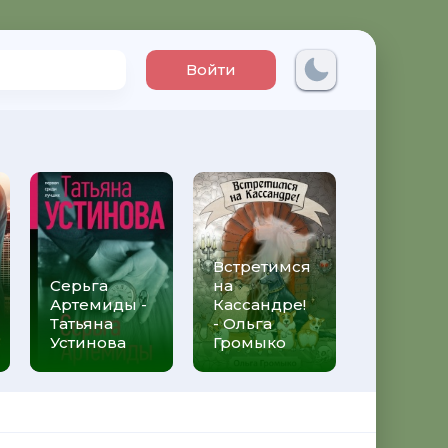
Войти
Встретимся
Три мет
Серьга
на
над неб
Артемиды -
Кассандре!
Трижды 
Татьяна
- Ольга
Федери
Устинова
Громыко
Моччиа