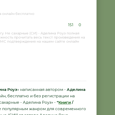
га онлайн бесплатно
151
0
у Не сахарные (СИ) - Аделина Роуз полная
жность прочитать весь текст произведения на
СМС подтверждения на нашем сайте онлайн
ина Роуз
» написанная автором -
Аделина
йн, бесплатно и без регистрации на
 сахарные - Аделина Роуз» -
"
Книги
/
е популярным жанром для современного