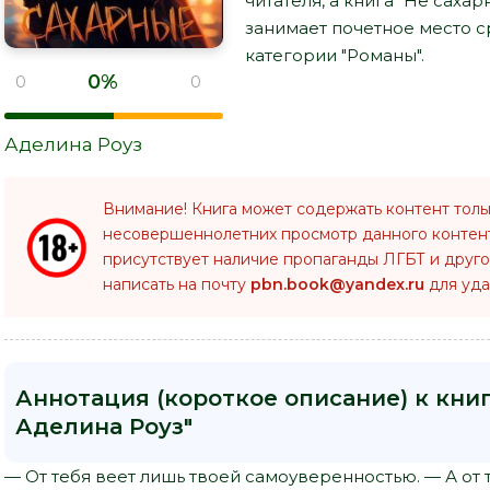
читателя, а книга "Не сахар
занимает почетное место 
категории "Романы".
0%
0
0
Аделина Роуз
Внимание! Книга может содержать контент толь
несовершеннолетних просмотр данного конте
присутствует наличие пропаганды ЛГБТ и друго
написать на почту
pbn.book@yandex.ru
для уда
Аннотация (короткое описание) к книг
Аделина Роуз"
— От тебя веет лишь твоей самоуверенностью. — А от 