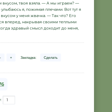
м вкусом, твоя взяла. — А мы играем? —
улыбаюсь я, пожимая плечами. Вот тут я
 вкусом у меня жвачка. — Так что? Его
ется вперед, накрывая своими теплыми
 когда здравый смысл доходит до меня,
-
+
Закладка:
Сделать
76
у: