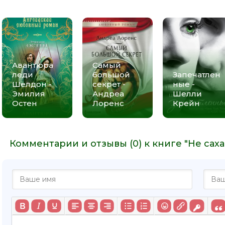
Авантюра
Самый
леди
большой
Запечатлен
Шелдон -
секрет -
ные -
Эмилия
Андреа
Шелли
Остен
Лоренс
Крейн
Комментарии и отзывы (0) к книге "Не сах