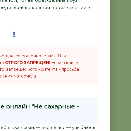
ные (СИ)" от автора Аделина Роуз
среди всей коллекции произведений в
ко для совершеннолетних. Для
нта
СТРОГО ЗАПРЕЩЕН!
Если в книге
го, запрещенного контента - просьба
ления материала
е онлайн "Не сахарные -
тебя жвачками. — Это легко, — улыбаюсь