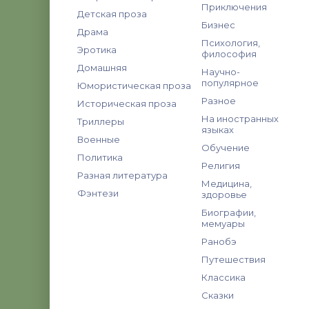
Приключения
Детская проза
Бизнес
Драма
Психология,
Эротика
философия
Домашняя
Научно-
популярное
Юмористическая проза
Разное
Историческая проза
На иностранных
Триллеры
языках
Военные
Обучение
Политика
Религия
Разная литература
Медицина,
Фэнтези
здоровье
Биографии,
мемуары
Ранобэ
Путешествия
Классика
Сказки