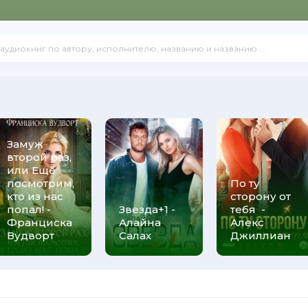
Замуж
второй раз,
или Ещё
посмотрим,
По ту
кто из нас
сторону от
попал! -
Звезда+1 -
тебя -
Франциска
Алайна
Алекс
Вудворт
Салах
Джиллиан