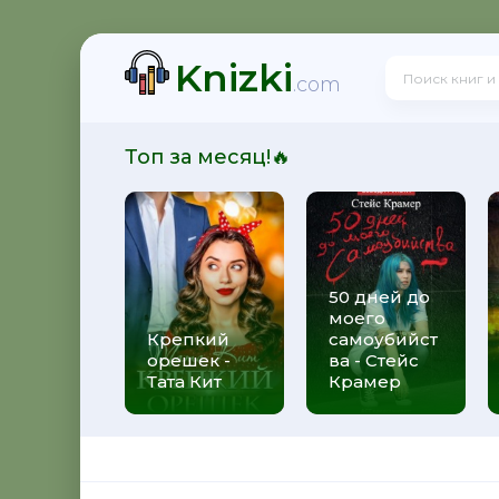
Knizki
ит
.com
Топ за месяц!🔥
50 дней до
моего
 Алекс Джиллиан
Крепкий
самоубийст
орешек -
ва - Стейс
Тата Кит
Крамер
рижды ты - Федерико Моччиа