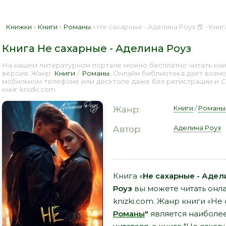
Книжки
»
Книги
»
Романы
» Не сахарные - Аделина Роуз 📕 - Кни
Книга Не сахарные - Аделина Роуз
На нашем литературном портале можно бесплатно читать книг
версия. Жанр:
Книги
/
Романы
. Онлайн библиотека дает возмо
мобильном телефоне или десктопе даже без регистрации и 
книг knizki.com.
Книги
/
Романы
Жанр:
Аделина Роуз
Автор:
Книга «
Не сахарные - Адел
Роуз
вы можете читать онла
knizki.com. Жанр книги «Не
Романы
"
является наиболе