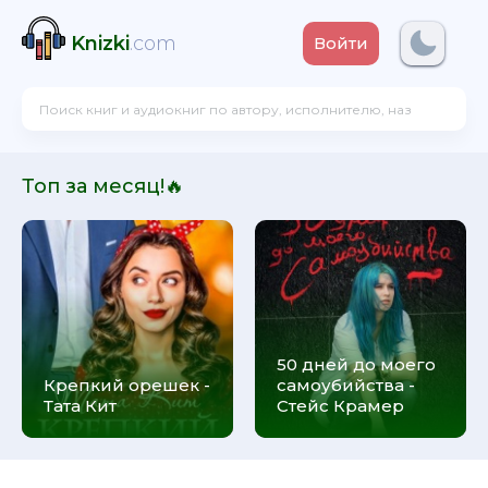
Knizki
.com
Войти
Топ за месяц!🔥
50 дней до моего
Крепкий орешек -
самоубийства -
Тата Кит
Стейс Крамер