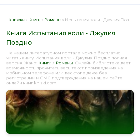
Книжки
»
Книги
»
Романы
» Испытания воли - Джулия Поздно 📕 - Книга онлайн бесплатно
Книга Испытания воли - Джулия
Поздно
На нашем литературном портале можно бесплатно
читать книгу Испытания воли - Джулия Поздно полная
версия. Жанр:
Книги
/
Романы
. Онлайн библиотека дает
возможность прочитать весь текст произведения на
мобильном телефоне или десктопе даже без
регистрации и СМС подтверждения на нашем сайте
онлайн книг knizki.com.