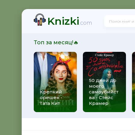
Knizki
 - Юрий Александрович Широков
.com
Топ за месяц!🔥
итальевич Осадчук
50 дней до
моего
свой долг - Яков Аркадьевич Гордин
Крепкий
самоубийст
орешек -
ва - Стейс
Тата Кит
Крамер
 Андрей Боярский