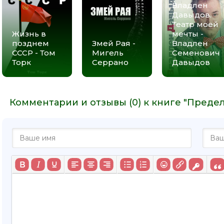
Владлен
Давыдов.
Театр моей
Жизнь в
мечты -
позднем
Змей Рая -
Владлен
СССР - Том
Мигель
Семенович
Торк
Серрано
Давыдов
Комментарии и отзывы (0) к книге "Предел