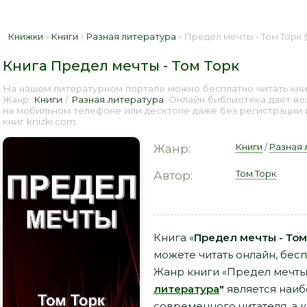
Книжки
»
Книги
»
Разная литература
» Предел мечты - Том Торк 
Книга Предел мечты - Том Торк
На нашем литературном портале можно бесплатно читать книг
Жанр:
Книги
/
Разная литература
. Онлайн библиотека дает в
на мобильном телефоне или десктопе даже без регистрации
книг knizki.com.
Книги
/
Разная 
Жанр:
Том Торк
Автор:
Книга «
Предел мечты - Том
можете читать онлайн, бесп
Жанр книги «Предел мечты 
литература
"
является наи
современного читателя, а к