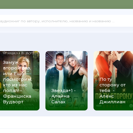
Замуж
второй раз,
или Ещё
посмотрим,
По ту
кто из нас
сторону от
попал! -
Звезда+1 -
тебя -
Франциска
Алайна
Алекс
Вудворт
Салах
Джиллиан