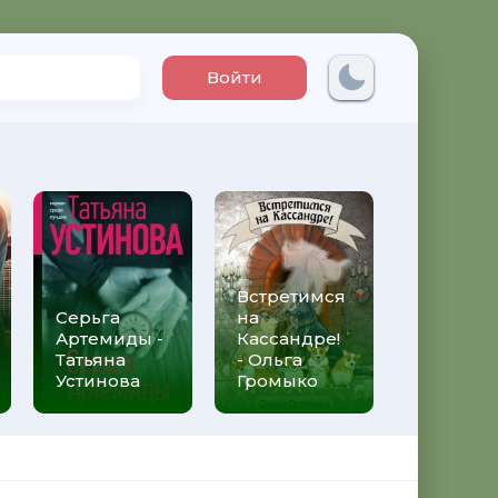
Войти
Встретимся
Три мет
Серьга
на
над неб
Артемиды -
Кассандре!
Трижды 
Татьяна
- Ольга
Федери
Устинова
Громыко
Моччиа