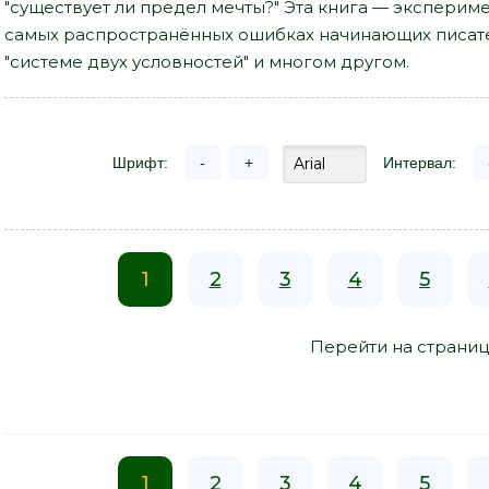
"существует ли предел мечты?" Эта книга — экспериме
самых распространённых ошибках начинающих писате
"системе двух условностей" и многом другом.
Шрифт:
-
+
Интервал:
1
2
3
4
5
Перейти на страниц
1
2
3
4
5