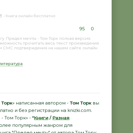
📕 - Книга онлайн бесплатно
95
0
у Предел мечты - Том Торк полная версия.
озможность прочитать весь текст произведения
 и СМС подтверждения на нашем сайте онлайн
литература
 Торк
» написанная автором -
Том Торк
вы
латно и без регистрации на knizki.com.
- Том Торк» -
"
Книги
/
Разная
более популярным жанром для
нига "Предел мечты" от автора Том Торк