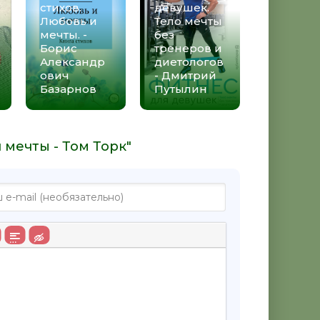
стихов.
девушек.
Любовь и
Тело мечты
мечты. -
без
Борис
тренеров и
Александр
диетологов
ович
- Дмитрий
Базарнов
Путылин
 мечты - Том Торк"