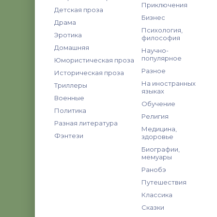
Приключения
Детская проза
Бизнес
Драма
Психология,
Эротика
философия
Домашняя
Научно-
популярное
Юмористическая проза
Разное
Историческая проза
На иностранных
Триллеры
языках
Военные
Обучение
Политика
Религия
Разная литература
Медицина,
Фэнтези
здоровье
Биографии,
мемуары
Ранобэ
Путешествия
Классика
Сказки