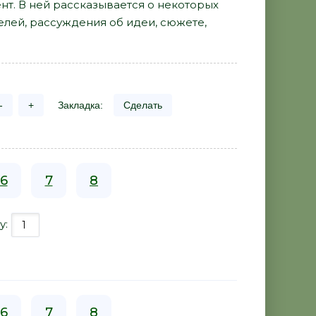
нт. В ней рассказывается о некоторых
лей, рассуждения об идеи, сюжете,
-
+
Закладка:
Сделать
6
7
8
у:
6
7
8