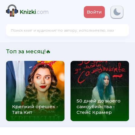
Knizki
.com
Войти
Топ за месяц!🔥
50 дней до моего
Крепкий орешек -
самоубийства -
Тата Кит
Стейс Крамер