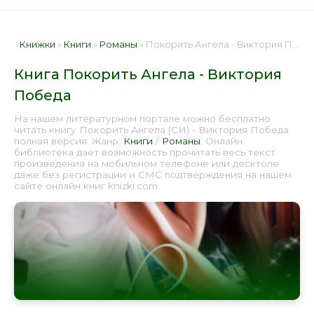
Книжки
»
Книги
»
Романы
» Покорить Ангела - Виктория Победа 📕 - Книга онлайн бесплатно
Книга Покорить Ангела - Виктория
Победа
На нашем литературном портале можно бесплатно
читать книгу Покорить Ангела (СИ) - Виктория Победа
полная версия. Жанр:
Книги
/
Романы
. Онлайн
библиотека дает возможность прочитать весь текст
произведения на мобильном телефоне или десктопе
даже без регистрации и СМС подтверждения на нашем
сайте онлайн книг knizki.com.