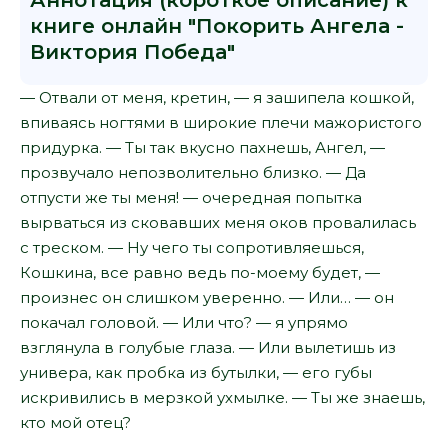
Аннотация (короткое описание) к
книге онлайн "Покорить Ангела -
Виктория Победа"
— Отвали от меня, кретин, — я зашипела кошкой,
впиваясь ногтями в широкие плечи мажористого
придурка. — Ты так вкусно пахнешь, Ангел, —
прозвучало непозволительно близко. — Да
отпусти же ты меня! — очередная попытка
вырваться из сковавших меня оков провалилась
с треском. — Ну чего ты сопротивляешься,
Кошкина, все равно ведь по-моему будет, —
произнес он слишком уверенно. — Или… — он
покачал головой. — Или что? — я упрямо
взглянула в голубые глаза. — Или вылетишь из
универа, как пробка из бутылки, — его губы
искривились в мерзкой ухмылке. — Ты же знаешь,
кто мой отец?