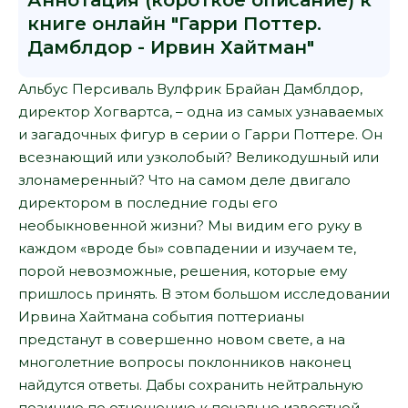
Аннотация (короткое описание) к
книге онлайн "Гарри Поттер.
Дамблдор - Ирвин Хайтман"
Альбус Персиваль Вулфрик Брайан Дамблдор,
директор Хогвартса, – одна из самых узнаваемых
и загадочных фигур в серии о Гарри Поттере. Он
всезнающий или узколобый? Великодушный или
злонамеренный? Что на самом деле двигало
директором в последние годы его
необыкновенной жизни? Мы видим его руку в
каждом «вроде бы» совпадении и изучаем те,
порой невозможные, решения, которые ему
пришлось принять. В этом большом исследовании
Ирвина Хайтмана события поттерианы
предстанут в совершенно новом свете, а на
многолетние вопросы поклонников наконец
найдутся ответы. Дабы сохранить нейтральную
позицию по отношению к печально известной