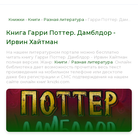
Книжки
»
Книги
»
Разная литература
» Гарри Поттер. Дамблдор - Ирвин Хайтман 📕 - Книга онлайн бесплатно
Книга Гарри Поттер. Дамблдор -
Ирвин Хайтман
На нашем литературном портале можно бесплатно
читать книгу Гарри Поттер. Дамблдор - Ирвин Хайтман
полная версия. Жанр:
Книги
/
Разная литература
. Онлайн
библиотека дает возможность прочитать весь текст
произведения на мобильном телефоне или десктопе
даже без регистрации и СМС подтверждения на нашем
сайте онлайн книг knizki.com.