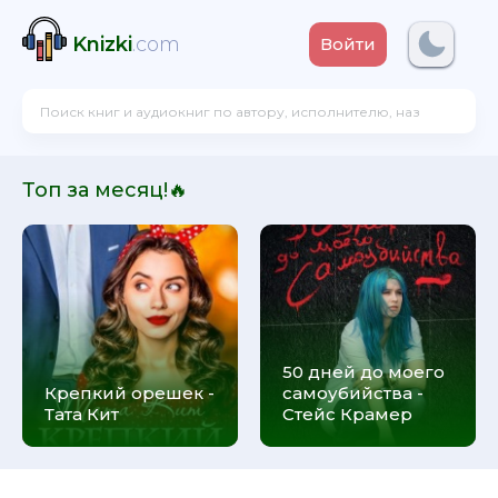
Knizki
.com
Войти
Топ за месяц!🔥
50 дней до моего
Крепкий орешек -
самоубийства -
Тата Кит
Стейс Крамер