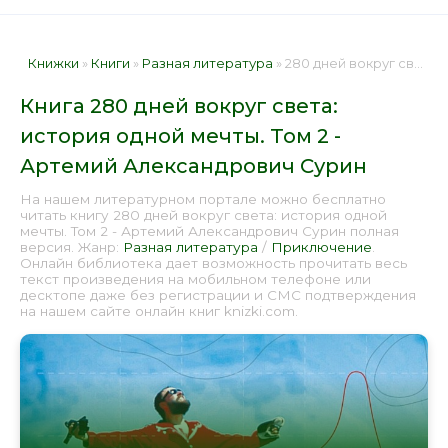
Книжки
»
Книги
»
Разная литература
» 280 дней вокруг света: история одной мечты. Том 2 - Артемий Александрович Сурин 📕 - Книга онлайн бесплатно
Книга 280 дней вокруг света:
история одной мечты. Том 2 -
Артемий Александрович Сурин
На нашем литературном портале можно бесплатно
читать книгу 280 дней вокруг света: история одной
мечты. Том 2 - Артемий Александрович Сурин полная
версия. Жанр:
Разная литература
/
Приключение
.
Онлайн библиотека дает возможность прочитать весь
текст произведения на мобильном телефоне или
десктопе даже без регистрации и СМС подтверждения
на нашем сайте онлайн книг knizki.com.