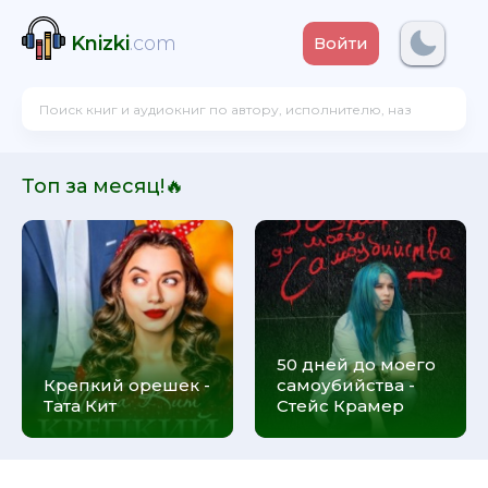
Knizki
.com
Войти
Топ за месяц!🔥
50 дней до моего
Крепкий орешек -
самоубийства -
Тата Кит
Стейс Крамер