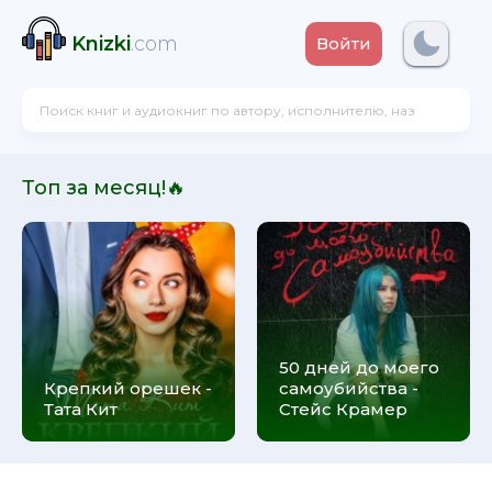
Knizki
.com
Войти
Топ за месяц!🔥
50 дней до моего
Крепкий орешек -
самоубийства -
Тата Кит
Стейс Крамер