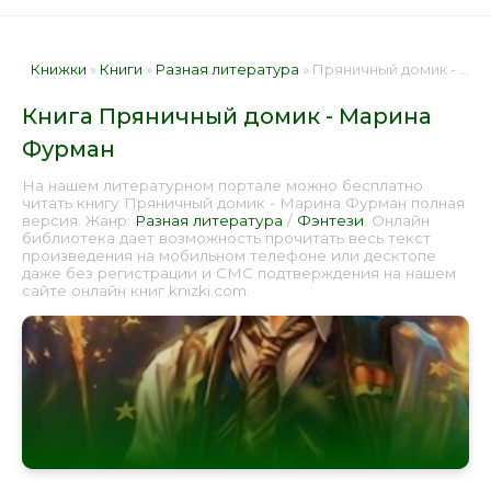
Книжки
»
Книги
»
Разная литература
» Пряничный домик - Марина Фурман 📕 - Книга онлайн бесплатно
Книга Пряничный домик - Марина
Фурман
На нашем литературном портале можно бесплатно
читать книгу Пряничный домик - Марина Фурман полная
версия. Жанр:
Разная литература
/
Фэнтези
. Онлайн
библиотека дает возможность прочитать весь текст
произведения на мобильном телефоне или десктопе
даже без регистрации и СМС подтверждения на нашем
сайте онлайн книг knizki.com.