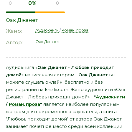
0%
0
0
Оак Джанет
Аудиокниги
/
Роман, проза
Жанр:
Оак Джанет
Автор:
Аудиокнига «
Оак Джанет - Любовь приходит
домой
» написанная автором -
Оак Джанет
вы
можете слушать онлайн, бесплатно и без
регистрации на knizki.com. Жанр аудиокниги «Оак
Джанет - Любовь приходит домой» -
"
Аудиокниги
/
Роман, проза
"
является наиболее популярным
жанром для современного слушателя, а книга
"Любовь приходит домой" от автора Оак Джанет
занимает почетное место среди всей коллекции