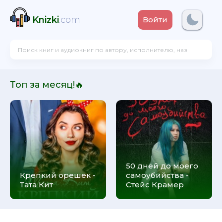
Knizki
.com
Войти
Топ за месяц!🔥
50 дней до моего
Крепкий орешек -
самоубийства -
Тата Кит
Стейс Крамер