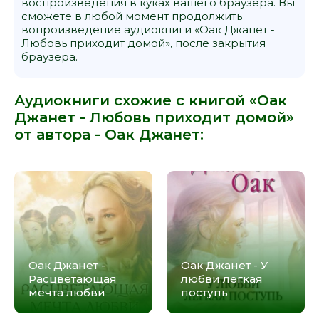
воспроизведения в куках вашего браузера. Вы
сможете в любой момент продолжить
Часть 18
вопроизведение аудиокниги «Оак Джанет -
Часть 19
Любовь приходит домой», после закрытия
браузера.
Часть 20
Аудиокниги схожие с книгой «Оак
Джанет - Любовь приходит домой»
от автора -
Оак Джанет
:
Оак Джанет -
Оак Джанет - У
Расцветающая
любви легкая
мечта любви
поступь