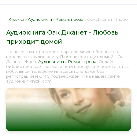
Книжки
»
Аудиокниги
»
Роман, проза
» Оак Джанет - Любовь приходит домой 📕 - Книга онлайн бесплатно
Аудиокнига Оак Джанет - Любовь
приходит домой
На нашем литературном портале можно бесплатно
прослушать аудио книгу Любовь приходит домой - Оак
Джанет. Жанр:
Аудиокниги
/
Роман, проза
. Онлайн
библиотека дает возможность прослушать весь текст на
мобильном телефоне или десктопе даже без
регистрации и СМС подтверждения на нашем сайте
аудиокниг knizki.com.