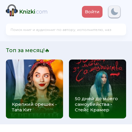
Knizki
.com
Войти
Топ за месяц!🔥
50 дней до моего
Крепкий орешек -
самоубийства -
Тата Кит
Стейс Крамер