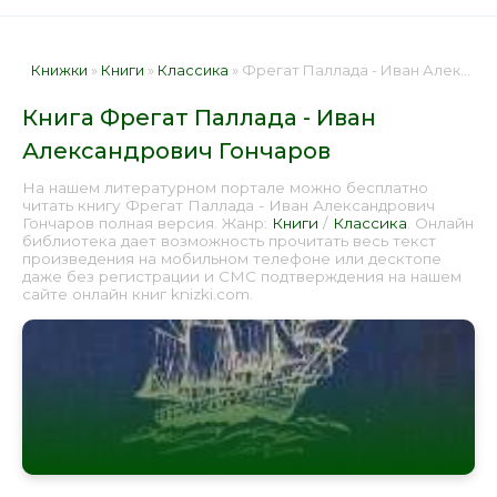
Книжки
»
Книги
»
Классика
» Фрегат Паллада - Иван Александрович Гончаров 📕 - Книга онлайн бесплатно
Книга Фрегат Паллада - Иван
Александрович Гончаров
На нашем литературном портале можно бесплатно
читать книгу Фрегат Паллада - Иван Александрович
Гончаров полная версия. Жанр:
Книги
/
Классика
. Онлайн
библиотека дает возможность прочитать весь текст
произведения на мобильном телефоне или десктопе
даже без регистрации и СМС подтверждения на нашем
сайте онлайн книг knizki.com.