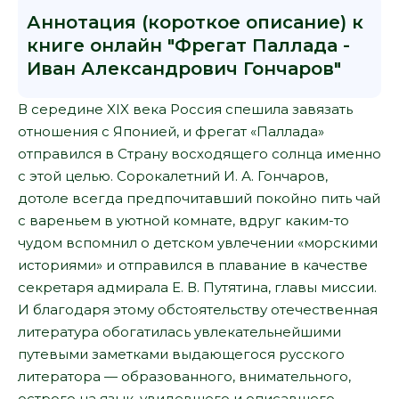
Аннотация (короткое описание) к
книге онлайн "Фрегат Паллада -
Иван Александрович Гончаров"
В середине XIX века Россия спешила завязать
отношения с Японией, и фрегат «Паллада»
отправился в Страну восходящего солнца именно
с этой целью. Сорокалетний И. А. Гончаров,
дотоле всегда предпочитавший покойно пить чай
с вареньем в уютной комнате, вдруг каким-то
чудом вспомнил о детском увлечении «морскими
историями» и отправился в плавание в качестве
секретаря адмирала Е. В. Путятина, главы миссии.
И благодаря этому обстоятельству отечественная
литература обогатилась увлекательнейшими
путевыми заметками выдающегося русского
литератора — образованного, внимательного,
острого на язык, увидевшего и описавшего