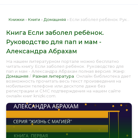
Книжки
»
Книги
»
Домашняя
» Если заболел ребёнок. Руководство для пап и мам - Александра Абрахам 📕 - Книга онлайн бесплатно
Книга Если заболел ребёнок.
Руководство для пап и мам -
Александра Абрахам
На нашем литературном портале можно бесплатно
читать книгу Если заболел ребёнок. Руководство для
пап и мам - Александра Абрахам полная версия. Жанр:
Домашняя
/
Разная литература
. Онлайн библиотека дает
возможность прочитать весь текст произведения на
мобильном телефоне или десктопе даже без
регистрации и СМС подтверждения на нашем сайте
онлайн книг knizki.com.