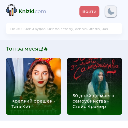
Knizki
.com
Войти
Топ за месяц!🔥
50 дней до моего
Крепкий орешек -
самоубийства -
Тата Кит
Стейс Крамер