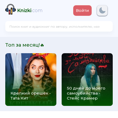
Knizki
.com
Войти
Топ за месяц!🔥
50 дней до моего
Крепкий орешек -
самоубийства -
Тата Кит
Стейс Крамер