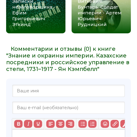
Записки
Виткевич.
незаговорщика -
Бунтарь. Солдат
Ефим
империи - Артем
Григорьевич
Юрьевич
Эткинд
Рудницкий
Комментарии и отзывы (0) к книге
"Знание и окраины империи. Казахские
посредники и российское управление в
степи, 1731–1917 - Ян Кэмпбелл"