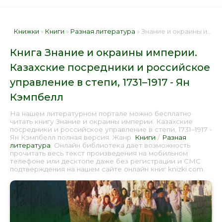
Книжки
»
Книги
»
Разная литература
» Знание и окраины империи. Казахские посредники и российское управление в степи, 1731–1917 - Ян Кэмпбелл 📕 - Книга онлайн бесплатно
Книга Знание и окраины империи.
Казахские посредники и российское
управление в степи, 1731–1917 - Ян
Кэмпбелл
На нашем литературном портале можно бесплатно
читать книгу Знание и окраины империи. Казахские
посредники и российское управление в степи, 1731–1917 -
Ян Кэмпбелл полная версия. Жанр:
Книги
/
Разная
литература
. Онлайн библиотека дает возможность
прочитать весь текст произведения на мобильном
телефоне или десктопе даже без регистрации и СМС
подтверждения на нашем сайте онлайн книг knizki.com.