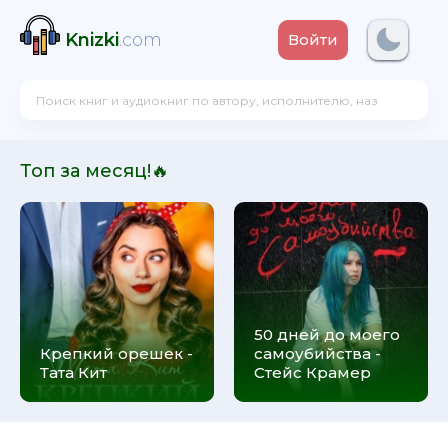
Knizki
.com
Войти
Топ за месяц!🔥
50 дней до моего
Крепкий орешек -
самоубийства -
Тата Кит
Стейс Крамер