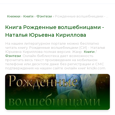
Книжки
»
Книги
»
Фэнтези
» Рожденные волшебницами - Наталья Юрьевна Кириллова 📕 - Книга онлайн бесплатно
Книга Рожденные волшебницами -
Наталья Юрьевна Кириллова
На нашем литературном портале можно бесплатно
читать книгу Рожденные волшебницами (СИ) - Наталья
Юрьевна Кириллова полная версия. Жанр:
Книги
/
Фэнтези
. Онлайн библиотека дает возможность
прочитать весь текст произведения на мобильном
телефоне или десктопе даже без регистрации и СМС
подтверждения на нашем сайте онлайн книг knizki.com.