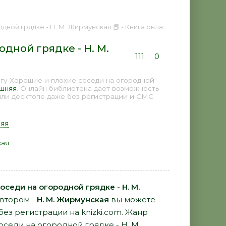
рядке - Н. М. Жирмунская 📕 - Книга онлайн бесплатно
дной грядке - Н. М.
111
0
гу Хорошие и плохие соседи на огородной
шняя
. Онлайн библиотека дает возможность
или десктопе даже без регистрации и СМС
яя
кая
седи на огородной грядке - Н. М.
автором -
Н. М. Жирмунская
вы можете
 без регистрации на knizki.com. Жанр
оседи на огородной грядке - Н. М.