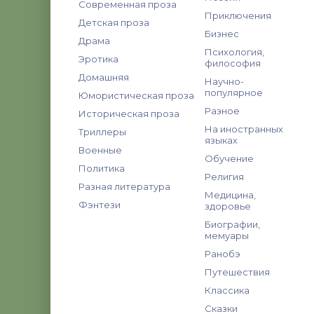
Современная проза
Приключения
Детская проза
Бизнес
Драма
Психология,
Эротика
философия
Домашняя
Научно-
популярное
Юмористическая проза
Разное
Историческая проза
На иностранных
Триллеры
языках
Военные
Обучение
Политика
Религия
Разная литература
Медицина,
Фэнтези
здоровье
Биографии,
мемуары
Ранобэ
Путешествия
Классика
Сказки