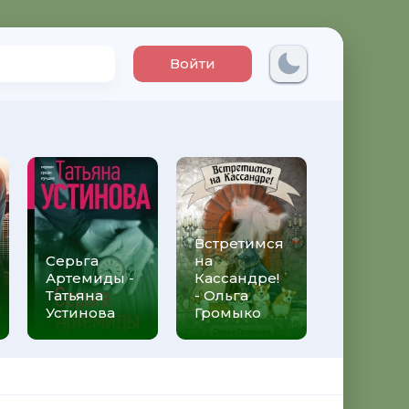
Войти
Встретимся
Три мет
Серьга
на
над неб
Артемиды -
Кассандре!
Трижды 
Татьяна
- Ольга
Федери
Устинова
Громыко
Моччиа