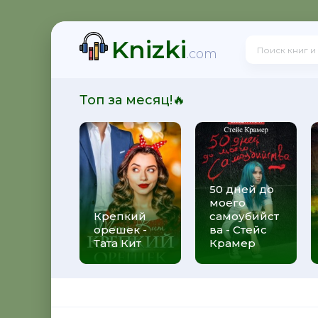
Knizki
н Фанг
.com
Топ за месяц!🔥
приобрести хорошие привычки и избавиться от плох
50 дней до
моего
н Фанг
Крепкий
самоубийст
орешек -
ва - Стейс
Тата Кит
Крамер
сто! - Оскар Хартманн