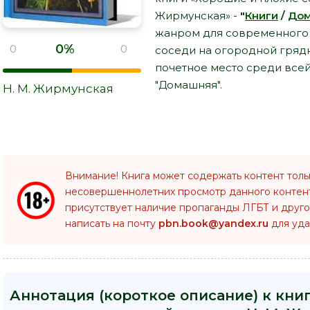
Жирмунская» -
"
Книги
/
До
жанром для современного ч
0%
0
0
соседи на огородной грядк
почетное место среди все
"Домашняя".
Н. М. Жирмунская
Внимание! Книга может содержать контент толь
несовершеннолетних просмотр данного конте
присутствует наличие пропаганды ЛГБТ и друго
написать на почту
pbn.book@yandex.ru
для уда
Аннотация (короткое описание) к кни