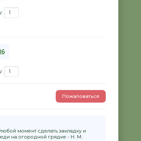
у:
16
у:
Пожаловаться
 любой момент сделать закладку и
ди на огородной грядке - Н. М.