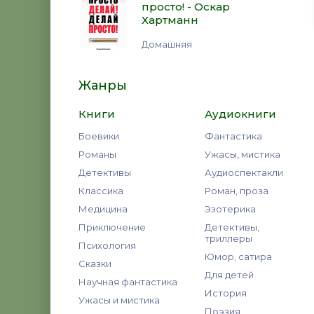
просто! - Оскар
Хартманн
Домашняя
Жанры
Книги
Аудиокниги
Боевики
Фантастика
Романы
Ужасы, мистика
Детективы
Аудиоспектакли
Классика
Роман, проза
Медицина
Эзотерика
Приключение
Детективы,
триллеры
Психология
Юмор, сатира
Сказки
Для детей
Научная фантастика
История
Ужасы и мистика
Поэзия