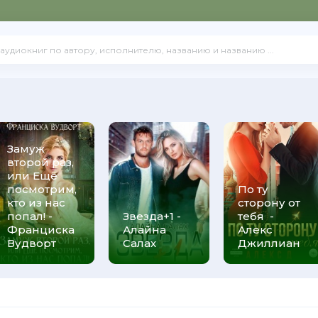
их - Джеймс Клир
Замуж
второй раз,
или Ещё
посмотрим,
По ту
кто из нас
сторону от
попал! -
Звезда+1 -
тебя -
Франциска
Алайна
Алекс
Вудворт
Салах
Джиллиан