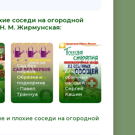
хие соседи на огородной
Н. М. Жирмунская
:
Тощая
стряпня.
Низкокалор
Сад без
ийные
нервов.
блюда из
Обрезка и
обычных
подкормка
овощей -
- Павел
Сергей
Траннуа
Кашин
ие и плохие соседи на огородной