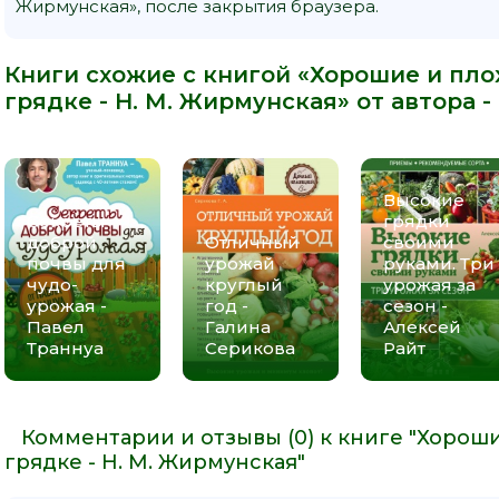
Жирмунская», после закрытия браузера.
Книги схожие с книгой «Хорошие и пло
грядке - Н. М. Жирмунская» от автора -
Высокие
Секреты
грядки
доброй
Отличный
своими
почвы для
урожай
руками. Три
чудо-
круглый
урожая за
урожая -
год -
сезон -
Павел
Галина
Алексей
Траннуа
Серикова
Райт
Комментарии и отзывы (0) к книге "Хорош
грядке - Н. М. Жирмунская"