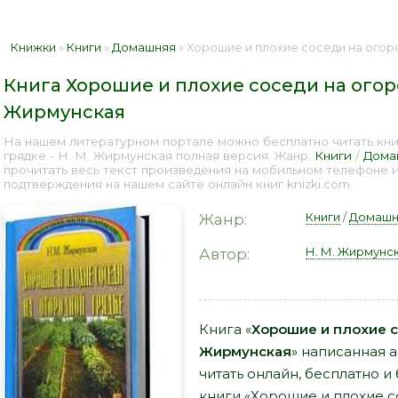
Книжки
»
Книги
»
Домашняя
» Хорошие и плохие соседи на огородной г
Книга Хорошие и плохие соседи на огоро
Жирмунская
На нашем литературном портале можно бесплатно читать кни
грядке - Н. М. Жирмунская полная версия. Жанр:
Книги
/
Дома
прочитать весь текст произведения на мобильном телефоне 
подтверждения на нашем сайте онлайн книг knizki.com.
Книги
/
Домашн
Жанр:
Н. М. Жирмунс
Автор:
Книга «
Хорошие и плохие со
Жирмунская
» написанная 
читать онлайн, бесплатно и
книги «Хорошие и плохие с