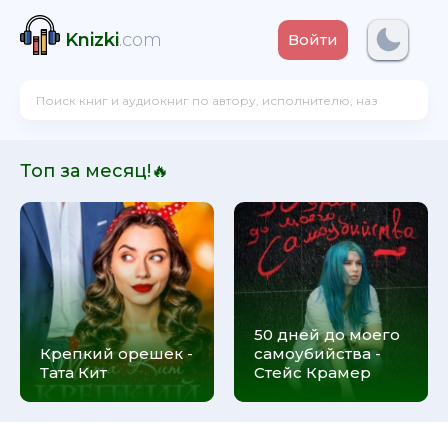
Knizki
.com
Войти
Топ за месяц!🔥
50 дней до моего
Крепкий орешек -
самоубийства -
Тата Кит
Стейс Крамер