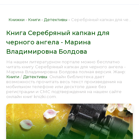
Книжки
»
Книги
»
Детективы
» Серебряный капкан для черного ангела - Марина Владимировна Болдова 📕 - Книга онлайн бесплатно
Книга Серебряный капкан для
черного ангела - Марина
Владимировна Болдова
На нашем литературном портале можно бесплатно
читать книгу Серебряный капкан для черного ангела -
Марина Владимировна Болдова полная версия. Жанр:
Книги
/
Детективы
. Онлайн библиотека дает
возможность прочитать весь текст произведения на
мобильном телефоне или десктопе даже без
регистрации и СМС подтверждения на нашем сайте
онлайн книг knizki.com.