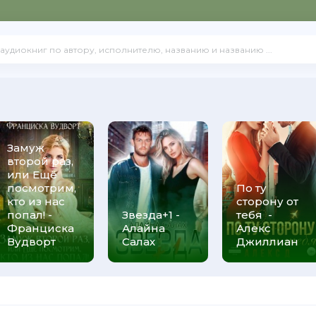
Замуж
второй раз,
или Ещё
посмотрим,
По ту
кто из нас
сторону от
попал! -
Звезда+1 -
тебя -
Франциска
Алайна
Алекс
Вудворт
Салах
Джиллиан