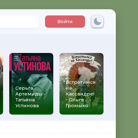
Войти
Встретимся
Три мет
Серьга
на
над неб
Артемиды -
Кассандре!
Трижды 
Татьяна
- Ольга
Федери
Устинова
Громыко
Моччиа