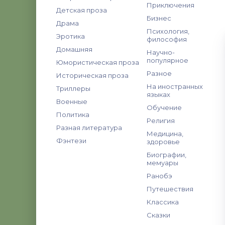
Приключения
Детская проза
Бизнес
Драма
Психология,
Эротика
философия
Домашняя
Научно-
популярное
Юмористическая проза
Разное
Историческая проза
На иностранных
Триллеры
языках
Военные
Обучение
Политика
Религия
Разная литература
Медицина,
Фэнтези
здоровье
Биографии,
мемуары
Ранобэ
Путешествия
Классика
Сказки