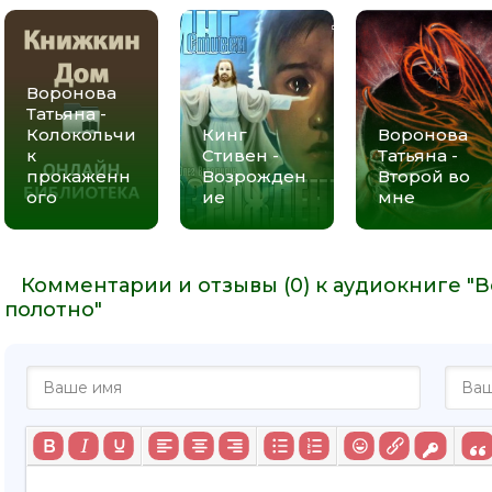
Воронова
Татьяна -
Колокольчи
Кинг
Воронова
к
Стивен -
Татьяна -
прокаженн
Возрожден
Второй во
ого
ие
мне
Комментарии и отзывы (0) к аудиокниге "В
полотно"