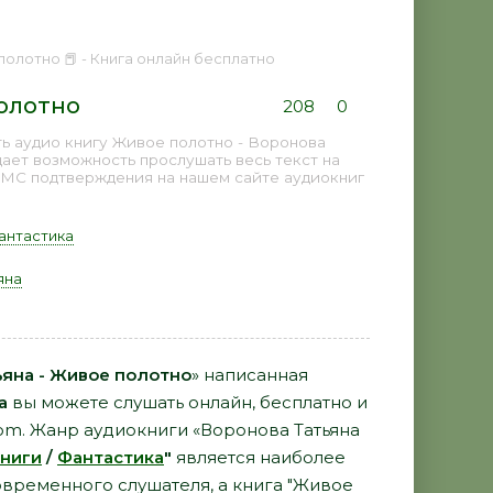
полотно 📕 - Книга онлайн бесплатно
полотно
208
0
ь аудио книгу Живое полотно - Воронова
дает возможность прослушать весь текст на
СМС подтверждения на нашем сайте аудиокниг
антастика
яна
ьяна - Живое полотно
» написанная
а
вы можете слушать онлайн, бесплатно и
com. Жанр аудиокниги «Воронова Татьяна
ниги
/
Фантастика
"
является наиболее
временного слушателя, а книга "Живое