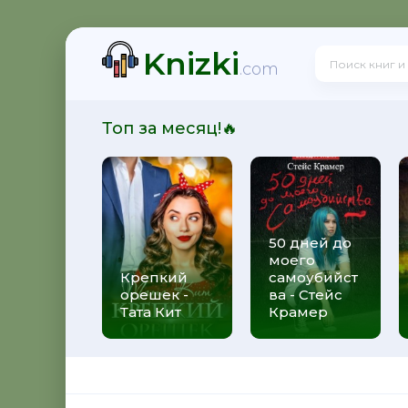
Knizki
здная Тень
.com
Топ за месяц!🔥
нкуренты
50 дней до
моего
зрушитель божественных замыслов
Крепкий
самоубийст
орешек -
ва - Стейс
Тата Кит
Крамер
 Черные бушлаты. Диверсант из будущего