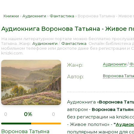
Книжки
»
Аудиокниги
»
Фантастика
» Воронова Татьяна - Живое 
Аудиокнига Воронова Татьяна - Живое 
На нашем литературном портале можно бесплатно прослушат
Татьяна. Жанр:
Аудиокниги
/
Фантастика
. Онлайн библиотека 
мобильном телефоне или десктопе даже без регистрации и 
knizki.com.
Аудиокниги
/
Ф
Жанр:
Воронова Тать
Автор:
Аудиокнига «
Воронова Тат
автором -
Воронова Татьян
0%
0
0
без регистрации на knizki.
- Живое полотно» -
"
Аудиок
Воронова Татьяна
популярным жанром для со