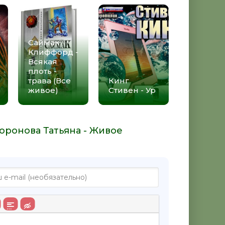
Саймак
Клиффорд -
Всякая
плоть -
трава (Все
Кинг
живое)
Стивен - Ур
оронова Татьяна - Живое