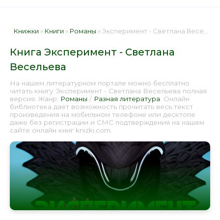
Книжки
»
Книги
»
Романы
» Эксперимент - Светлана Весельева 📕 - Книга онлайн бесплатно
Книга Эксперимент - Светлана
Весельева
На нашем литературном портале можно бесплатно
читать книгу Эксперимент - Светлана Весельева полная
версия. Жанр:
Романы
/
Разная литература
. Онлайн
библиотека дает возможность прочитать весь текст
произведения на мобильном телефоне или десктопе
даже без регистрации и СМС подтверждения на нашем
сайте онлайн книг knizki.com.