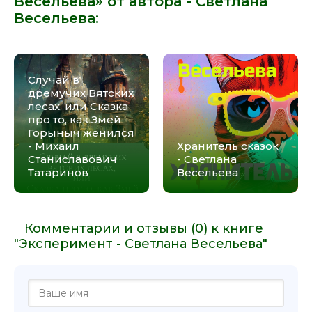
Весельева» от автора -
Светлана
Весельева
:
Случай в
дремучих Вятских
лесах, или Сказка
про то, как Змей
Горыныч женился
- Михаил
Хранитель сказок
Станиславович
- Светлана
Татаринов
Весельева
Комментарии и отзывы (0) к книге
"Эксперимент - Светлана Весельева"