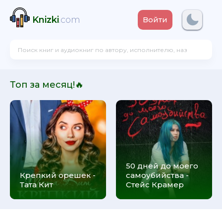
Knizki
.com
Войти
Топ за месяц!🔥
50 дней до моего
Крепкий орешек -
самоубийства -
Тата Кит
Стейс Крамер