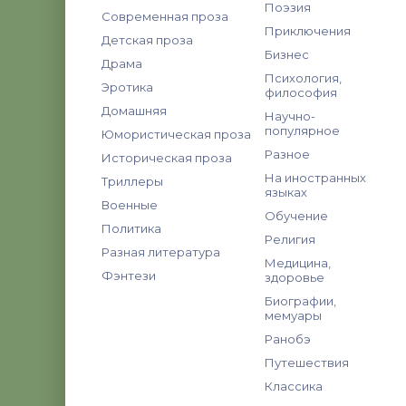
Поэзия
Современная проза
Приключения
Детская проза
Бизнес
Драма
Психология,
Эротика
философия
Домашняя
Научно-
популярное
Юмористическая проза
Разное
Историческая проза
На иностранных
Триллеры
языках
Военные
Обучение
Политика
Религия
Разная литература
Медицина,
Фэнтези
здоровье
Биографии,
мемуары
Ранобэ
Путешествия
Классика