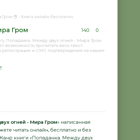
 Гром 📕 - Книга онлайн бесплатно
ира Гром
140
0
гу Попаданка. Между двух огней - Мира Гром
ет возможность прочитать весь текст
з регистрации и СМС подтверждения на нашем
и
вух огней - Мира Гром
» написанная
ете читать онлайн, бесплатно и без
. Жанр книги «Попаданка. Между двух