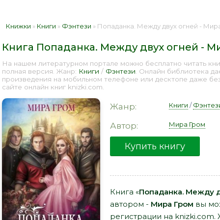
Книжки
»
Книги
»
Фэнтези
» Попаданка. Между двух огней - Мира
Книга Попаданка. Между двух огней - М
На нашем литературном портале можно бесплатно читать кни
полная версия. Жанр:
Книги
/
Фэнтези
. Онлайн библиотека да
произведения на мобильном телефоне или десктопе даже бе
сайте онлайн книг knizki.com.
Книги
/
Фэнтез
Жанр:
Мира Гром
Автор:
Купить книгу
Книга «
Попаданка. Между д
автором -
Мира Гром
вы мож
регистрации на knizki.com