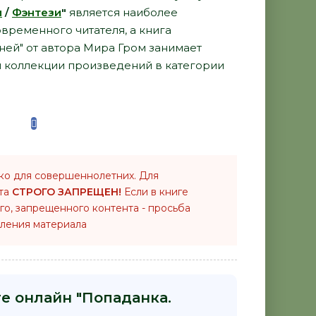
и
/
Фэнтези
"
является наиболее
временного читателя, а книга
ней" от автора Мира Гром занимает
й коллекции произведений в категории
ко для совершеннолетних. Для
нта
СТРОГО ЗАПРЕЩЕН!
Если в книге
го, запрещенного контента - просьба
ления материала
ге онлайн "Попаданка.