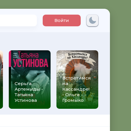
Войти
Встретимся
Три мет
Серьга
на
над неб
Артемиды -
Кассандре!
Трижды 
Татьяна
- Ольга
Федери
Устинова
Громыко
Моччиа