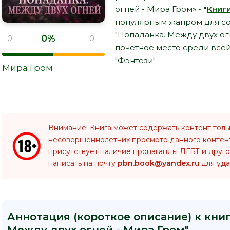
огней - Мира Гром» -
"
Книг
популярным жанром для со
"Попаданка. Между двух ог
0%
0
0
почетное место среди все
"Фэнтези".
Мира Гром
Внимание! Книга может содержать контент толь
несовершеннолетних просмотр данного конте
присутствует наличие пропаганды ЛГБТ и друго
написать на почту
pbn.book@yandex.ru
для уда
Аннотация (короткое описание) к кни