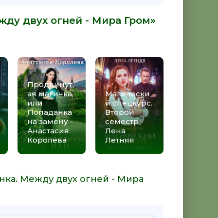
жду двух огней - Мира Гром»
Продвинут
ая магичка,
Магически
или
й спецкурс.
Попаданка
Второй
на замену -
семестр -
Анастасия
Лена
Королева
Летняя
нка. Между двух огней - Мира