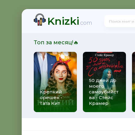
Knizki
щё посмотрим, кто из нас попал! - Франциска Вудворт
.com
Топ за месяц!🔥
ще посмотрим, кто из нас попал! - Франциска Вудворт
50 дней до
моего
Звездная
Крепкий
самоубийст
орешек -
ва - Стейс
Тата Кит
Крамер
Суржевская