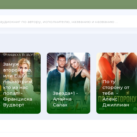
Замуж
второй раз,
или Ещё
посмотрим,
По ту
кто из нас
сторону от
попал! -
Звезда+1 -
тебя -
Франциска
Алайна
Алекс
Вудворт
Салах
Джиллиан