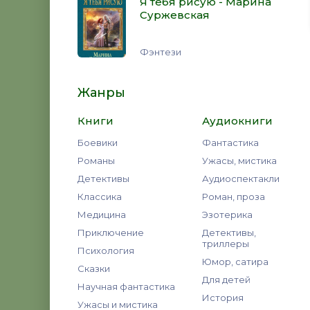
Я тебя рисую - Марина
Суржевская
Фэнтези
Жанры
Книги
Аудиокниги
Боевики
Фантастика
Романы
Ужасы, мистика
Детективы
Аудиоспектакли
Классика
Роман, проза
Медицина
Эзотерика
Приключение
Детективы,
триллеры
Психология
Юмор, сатира
Сказки
Для детей
Научная фантастика
История
Ужасы и мистика